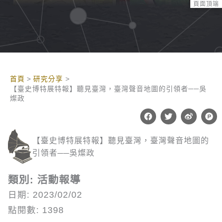
頁面頂端
:::
首頁
研究分享
【臺史博特展特報】聽見臺灣，臺灣聲音地圖的引領者──吳
燦政
F
T
W
P
a
w
e
r
c
i
i
o
e
t
b
d
【臺史博特展特報】聽見臺灣，臺灣聲音地圖的
b
t
o
u
o
e
c
引領者──吳燦政
o
r
t
k
-
h
類別: 活動報導
u
n
日期: 2023/02/02
t
點閱數: 1398