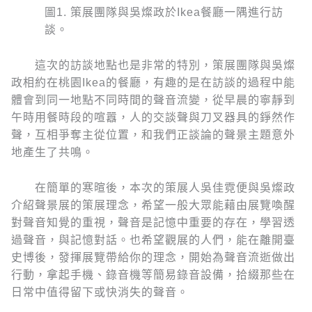
圖1. 策展團隊與吳燦政於Ikea餐廳一隅進行訪
談。
這次的訪談地點也是非常的特別，策展團隊與吳燦
政相約在桃園Ikea的餐廳，有趣的是在訪談的過程中能
體會到同一地點不同時間的聲音流變，從早晨的寧靜到
午時用餐時段的喧囂，人的交談聲與刀叉器具的錚然作
聲，互相爭奪主從位置，和我們正談論的聲景主題意外
地產生了共鳴。
在簡單的寒暄後，本次的策展人吳佳霓便與吳燦政
介紹聲景展的策展理念，希望一般大眾能藉由展覽喚醒
對聲音知覺的重視，聲音是記憶中重要的存在，學習透
過聲音，與記憶對話。也希望觀展的人們，能在離開臺
史博後，發揮展覽帶給你的理念，開始為聲音流逝做出
行動，拿起手機、錄音機等簡易錄音設備，拾綴那些在
日常中值得留下或快消失的聲音。