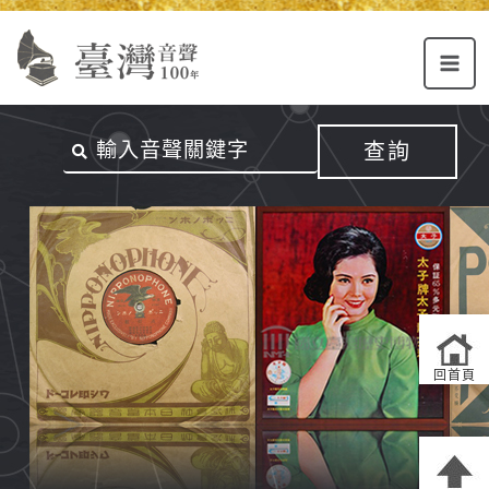
Alt+U：
Alt+C：
跳
上
主
至
方
要
主
主
內
要
選
容
內
查詢
單
區
容
連
結
區
回首頁