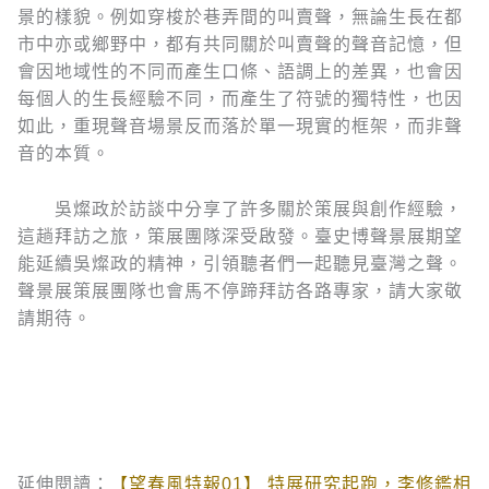
景的樣貌。例如穿梭於巷弄間的叫賣聲，無論生長在都
市中亦或鄉野中，都有共同關於叫賣聲的聲音記憶，但
會因地域性的不同而產生口條、語調上的差異，也會因
每個人的生長經驗不同，而產生了符號的獨特性，也因
如此，重現聲音場景反而落於單一現實的框架，而非聲
音的本質。
吳燦政於訪談中分享了許多關於策展與創作經驗，
這趟拜訪之旅，策展團隊深受啟發。臺史博聲景展期望
能延續吳燦政的精神，引領聽者們一起聽見臺灣之聲。
聲景展策展團隊也會馬不停蹄拜訪各路專家，請大家敬
請期待。
延伸閱讀：
【望春風特報01】 特展研究起跑，李修鑑相