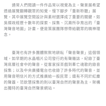
通常人們閱讀一件作品常以視覺為主，聲景展希望
透過展覽翻轉觀眾的知覺，慢下腳步「重新聆聽」展
覽，其中展覽空間設計與素材選擇成了重要的關鍵，如
吳燦政經歷十數年的探索、採集、沉澱所孕育出的「臺
灣聲音地圖」計畫，便是策展團隊想帶給觀眾的精神理
念。
臺灣也有許多團體默默地耕耘「聲音聲景」這個領
域，如早期的水晶唱片公司發行的有聲雜誌，紀錄了臺
灣底層社會中的聲音，從客家採茶戲到牽亡魂歌的錄音
採集；以及中央廣播電台也收錄了許多時代的聲音，並
用聲音明信片的方式推廣給一般民眾；還有不同於紅塵
的聲囂，范欽慧採集的則以臺灣自然的聲景為主，架構
出獨特的臺灣自然聲景網站。