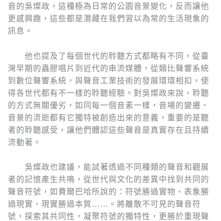
音的吳燦政，這種極為日常的公園音景變化，反而讓他
更感興趣，這些都是潛藏在我們習以為常的生活現象的
訊息。
他也提及了每個世代的聆聽方式都略有不同，從臺
灣早期的蟲膠唱片到近代的串流媒體，從類比聲響系統
到數位聲響系統，與聲音工業技術的發展環環相扣，使
得各世代都有不一樣的聆聽經驗。對吳燦政來說，聆聽
的方式無關優劣，如同每一個音素一樣，音場的變遷、
音景的流逝都有它獨特被創造出來的意義，重要的是聽
者的聆聽感受，讓他們體認這些聲音是真實存在且持續
流動著。
吳燦政也建議，能試著透過不同種類的聲音和觀展
者的記憶產生共鳴，從世代與文化的差異中找到共同的
聲音符號，如費爾巴哈所說的：符號勝過實物、表象勝
過現實、現實勝過本質……。將離散不可見的聲音符
號，探索其共同性，凝聚符號的獨特性，更勝於重現聲