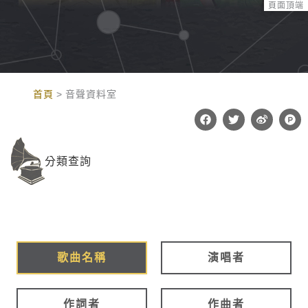
頁面頂端
:::
首頁
音聲資料室
F
T
W
P
a
w
e
r
c
i
i
o
e
t
b
d
b
t
o
u
分類查詢
o
e
c
o
r
t
k
-
h
u
n
t
歌曲名稱
演唱者
作詞者
作曲者