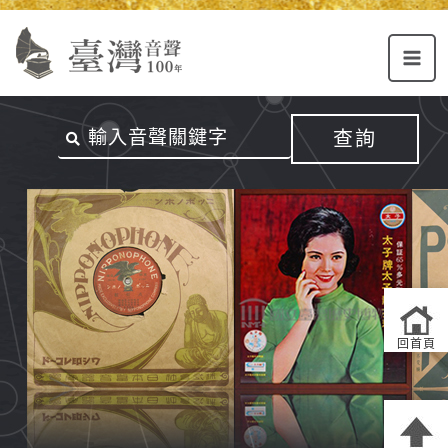
Alt+U：
Alt+C：
跳
上
主
至
方
要
主
主
內
要
選
容
內
查詢
單
區
容
連
結
區
回首頁