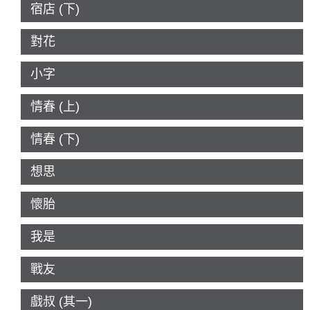
宿店 (下)
對花
小字
情春 (上)
情春 (下)
想思
懷胎
我是
戰友
戲叔 (其一)