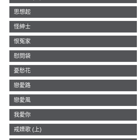
思想起
怪紳士
恨冤家
慰問袋
憂愁花
戀愛路
戀愛風
我愛你
戒嫖歌 (上)