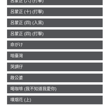
呂蒙正 (六) (打擊)
呂蒙正 (十) (打擊)
呂蒙正 (四) (入窯)
呂蒙正 (四) (打擊)
命がけ
咱臺灣
哭調仔
啟公婆
喝咖啡 (我不知道我愛你)
嘆烟花 (上)