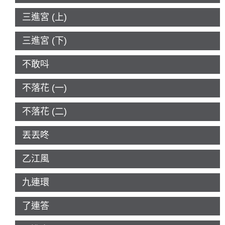
三進宮 (上)
三進宮 (下)
不敢呌
不落花 (一)
不落花 (二)
丟丟咚
乙江風
九連環
了連答