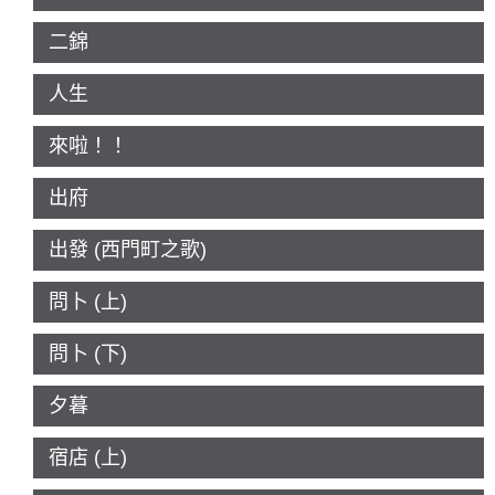
二錦
人生
來啦！！
出府
出發 (西門町之歌)
問卜 (上)
問卜 (下)
夕暮
宿店 (上)