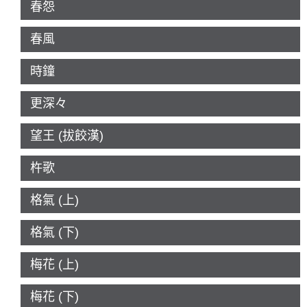
春怨
春風
時鐘
更深々
望王 (拔餃漢)
杵歌
格氣 (上)
格氣 (下)
梅花 (上)
梅花 (下)