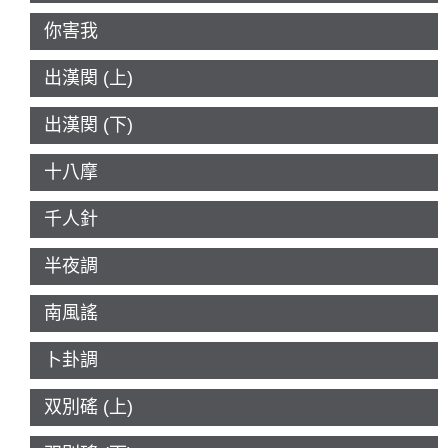
你害我
出漢関 (上)
出漢関 (下)
十八摩
千人針
半夜調
南風謠
卜卦調
双別磘 (上)