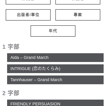
出版者/單位
專案
年代
1 字部
歌曲名稱
Aida – Grand March
INTRIGUE (恋のたくらみ)
Tannhauser – Grand March
2 字部
FRIENDLY PERSUASION