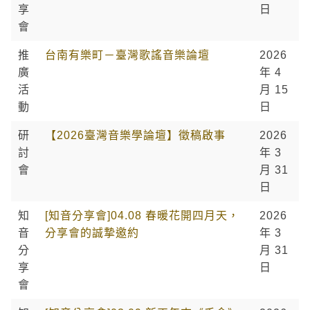
享
日
會
推
台南有樂町－臺灣歌謠音樂論壇
2026
廣
年 4
活
月 15
動
日
研
【2026臺灣音樂學論壇】徵稿啟事
2026
討
年 3
會
月 31
日
知
[知音分享會]04.08 春暖花開四月天，
2026
音
分享會的誠摯邀約
年 3
分
月 31
享
日
會