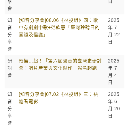
享
日
會
知
[知音分享會]08.06《林投姐》四：歌
2025
音
中有劇劇中歌+范欽慧「臺灣聆聽日的
年 7
分
實踐及倡議」
月 22
享
日
會
研
預備…起！「第六屆聲音的臺灣史研討
2025
討
會：唱片產業與文化製作」報名起跑
年 7
會
月 4
日
知
[知音分享會]07.02《林投姐》三：袂
2025
音
輸看電影
年 6
分
月 20
享
日
會