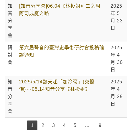
知
[知音分享會]06.04《林投姐》二之周
2025
音
阿司成魔之路
年 5
分
月 23
享
日
會
研
第六屆聲音的臺灣史學術研討會投稿確
2025
討
認通知
年 4
會
月 30
日
知
2025/5/14熱天起「加冷筍」(交懍
2025
音
恂)~~05.14知音分享《林投姐》
年 4
分
月 29
享
日
會
1
2
3
4
5
…
9