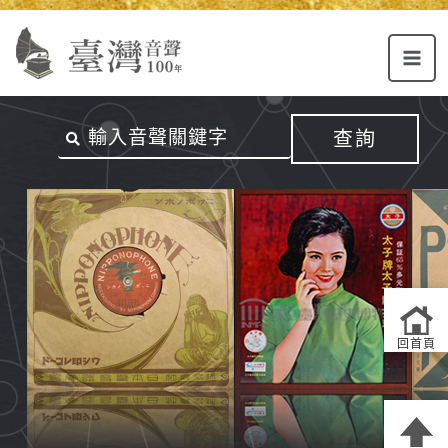
Alt+U：
Alt+C：
跳
上
主
至
方
要
主
主
內
要
選
容
內
查詢
單
區
容
連
結
區
回首頁