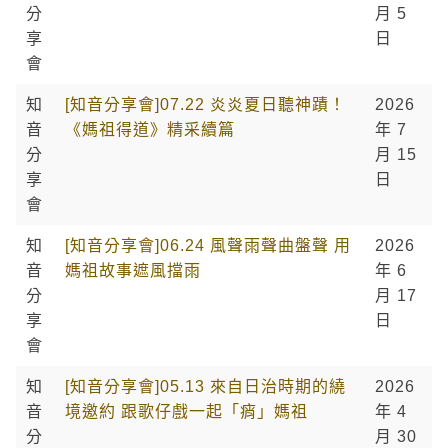
分
月 5
享
日
會
知
[知音分享會]07.22 炎炎夏日聽神蹟！
2026
音
《媽祖得道》精采續篇
年 7
分
月 15
享
日
會
知
[知音分享會]06.24 風聲雨聲曲盤聲 用
2026
音
媽祖故事遮風擋雨
年 6
分
月 17
享
日
會
知
[知音分享會]05.13 來自日治時期的繞
2026
音
境邀約 跟歌仔戲一起「痟」媽祖
年 4
分
月 30