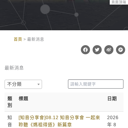
頁面頂端
:::
首頁
最新消息
F
T
W
P
a
w
e
r
c
i
i
o
e
t
b
d
b
t
o
u
最新消息
o
e
c
o
r
t
k
-
h
不分類
u
n
t
類
標題
日期
別
知
[知音分享會]08.12 知音分享會 一起來
2026
音
聆聽《媽祖得道》新篇章
年 8