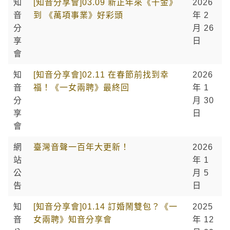
知
[知音分享會]03.09 新正年來《千金》
2026
音
到 《萬項事業》好彩頭
年 2
分
月 26
享
日
會
知
[知音分享會]02.11 在春節前找到幸
2026
音
福！《一女兩聘》最終回
年 1
分
月 30
享
日
會
網
臺灣音聲一百年大更新！
2026
站
年 1
公
月 5
告
日
知
[知音分享會]01.14 訂婚鬧雙包？《一
2025
音
女兩聘》知音分享會
年 12