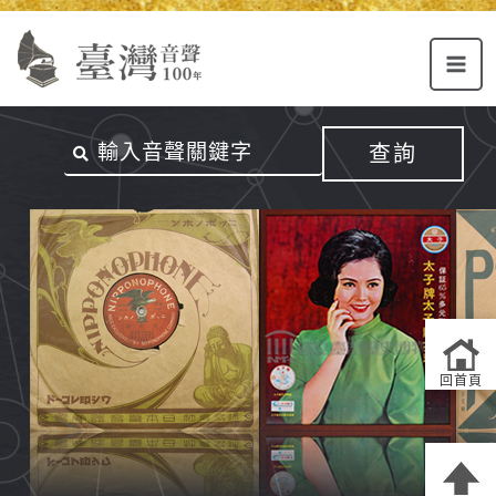
Alt+U：
Alt+C：
跳
上
主
至
方
要
主
主
內
要
選
容
內
查詢
單
區
容
連
結
區
回首頁