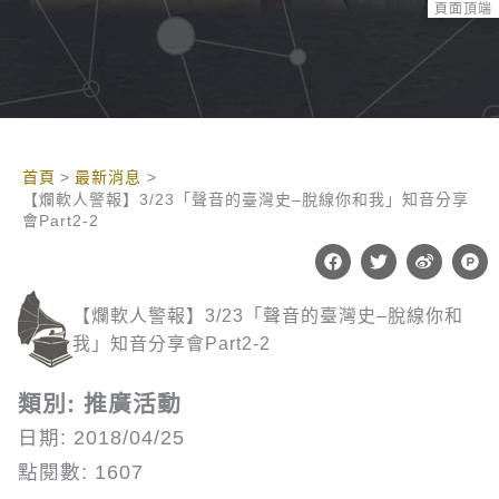
頁面頂端
:::
首頁
最新消息
【爛軟人警報】3/23「聲音的臺灣史–脫線你和我」知音分享
會Part2-2
F
T
W
P
a
w
e
r
c
i
i
o
e
t
b
d
【爛軟人警報】3/23「聲音的臺灣史–脫線你和
b
t
o
u
o
e
c
我」知音分享會Part2-2
o
r
t
k
-
h
類別: 推廣活動
u
n
日期: 2018/04/25
t
點閱數: 1607