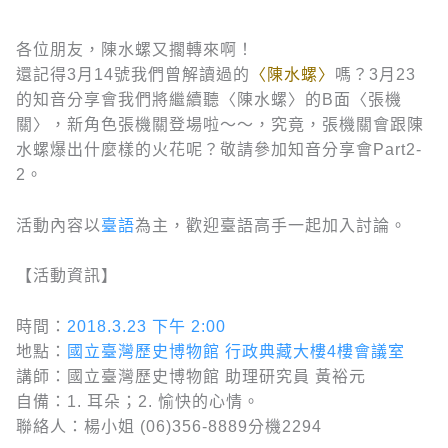
各位朋友，陳水螺又擱轉來啊！
還記得3月14號我們曾解讀過的
〈陳水螺〉
嗎？3月23
的知音分享會我們將繼續聽〈陳水螺〉的B面〈張機
關〉，新角色張機關登場啦～～，究竟，張機關會跟陳
水螺爆出什麼樣的火花呢？敬請參加知音分享會Part2-
2。
活動內容以
臺語
為主，歡迎臺語高手一起加入討論。
【活動資訊】
時間：
2018.3.23 下午 2:00
地點：
國立臺灣歷史博物館 行政典藏大樓4樓會議室
講師：國立臺灣歷史博物館 助理研究員 黃裕元
自備：1. 耳朵；2. 愉快的心情。
聯絡人：楊小姐 (06)356-8889分機2294