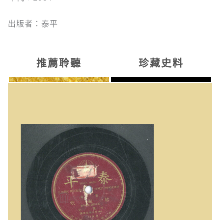
出版者：泰平
推薦聆聽
珍藏史料
放風吹