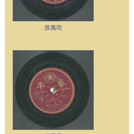
放風吹
天黑黑