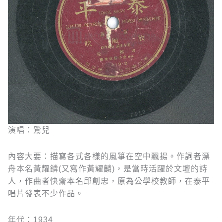
演唱：鶯兒
內容大要：描寫各式各樣的風箏在空中飄揚。作詞者漂
舟本名黃耀鏻(又寫作黃耀麟)，是當時活躍於文壇的詩
人，作曲者快齋本名邱創忠，原為公學校教師，在泰平
唱片發表不少作品。
年代：1934