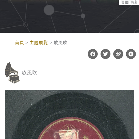
頁面頂端
:::
首頁
主題展覽
放風吹
F
T
W
P
a
w
e
r
c
i
i
o
e
t
b
d
b
t
o
u
放風吹
o
e
c
o
r
t
k
-
h
u
n
t