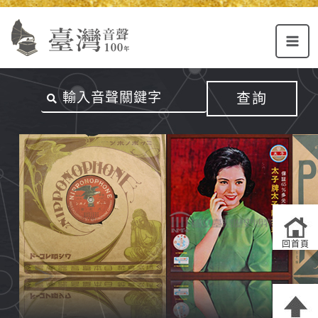
Alt+U：
Alt+C：
跳
上
主
至
方
要
主
主
內
要
選
容
內
查詢
單
區
容
連
結
區
回首頁