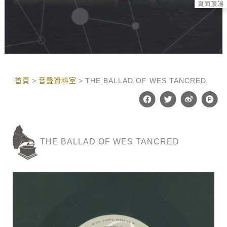
頁面頂端
:::
首頁
音聲資料室
THE BALLAD OF WES TANCRED
F
T
W
P
a
w
e
r
c
i
i
o
e
t
b
d
b
t
o
u
o
e
c
THE BALLAD OF WES TANCRED
o
r
t
k
-
h
u
n
t