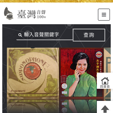
Alt+U：
Alt+C：
跳
上
主
至
方
要
主
主
內
要
選
容
內
查詢
單
區
容
連
結
區
回首頁