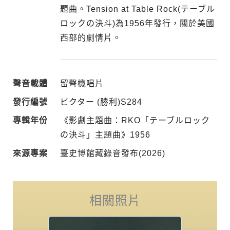
題曲。Tension at Table Rock(テーブル
ロックの決斗)為1956年發行，關於美國
西部的劇情片。
聲音載體
留聲機唱片
發行編號
ビクター (勝利)S284
專輯年份
《影劇主題曲：RKO「テーブルロック
の決斗」主題曲》1956
來源專案
臺史博館藏錄音發布(2026)
相關照片