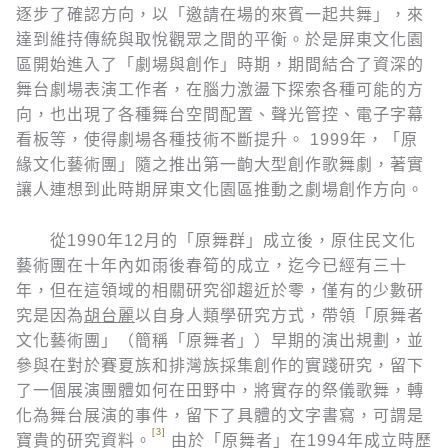
逐步了確認方向，以「邀請在場的來賓一起共舞」，來
達到維持傳統與取悅觀眾之間的平衡。於是屏東文化園
區開始進入了「劇場與創作」時期，期間結合了資深的
舞台劇場表演工作者，在腦力激盪下探索各種可能的方
向，也出現了各種舞台空間配置、聲光管控、電子字幕
看板等，使得劇場各種技術不斷提升。 1999年，「原
緣文化藝術團」隨之推出第一齣大型創作歌舞劇，著實
讓人連想到此時期屏東文化園區推動之劇場創作方向。
從1990年12月的「原舞群」成立後，原住民文化
藝術團在十年內如雨後春筍的成立，迄今已經有三十
年，但在這領域的相關研究卻趨近於零，僅有的少數研
究是因為
胡台麗
以自身人類學研究方式，帶領「原舞者
文化藝術團」（簡稱「原舞者」）早期的演出規劃，並
參與在對於賽夏族和排灣族採集創作的實踐研究，留下
了一個展演團體如何在田野中，將實存的祭儀歌舞，轉
化為舞台展演的事件，留下了具體的文字書寫，可謂是
[3]
寶貴的研究資料。
由於「原舞者」在1994年成立時歷