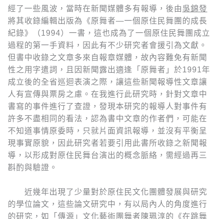
經了一些風波，當時在新聞媒體多有報導，後由
吳錦發
將其收錄編輯出版為《原舞者—一個原住民舞團的成長
紀錄》（1994）一書，這也成為了一個原住民舞團成立
過程的第一手資料，因此有不少研究者會援引為文獻。
但書中收錄之文章多來自報章媒體，故內容難免有新聞
性之用字遣詞，且因新聞露出適逢「原舞者」於1991年
成立後的全省巡迴表演之際，讓這些新聞報導性文章讓
人有宣傳與票房之慮。在我進行此研究時，針對文章中
書寫的事件進行了查證，發現本研究的報導人對事件有
許多不盡相同的看法，認為書中文章的作者們，可能在
不知道事情原委時，只就片面資訊報導，並沒有平衡呈
現事實原貌，因此研究者若要引用此書所收錄之新聞報
導，以形成對原住民舞台演出的概念脈絡，需經過再三
斟酌與驗證。
近幾年出現了少量對於原住民文化團體發展與研究
的學位論文，這些論文研究中，有以局內人的角度進行
的研究，如「傳源」文化藝術團舞者
陳珮淳
的《在跳舞