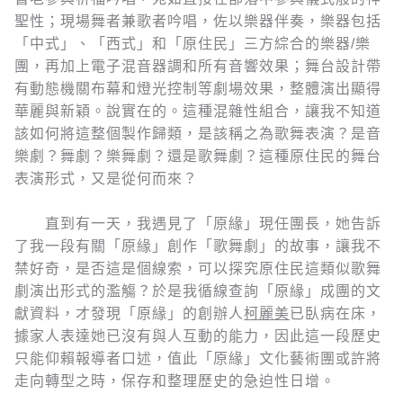
聖性；現場舞者兼歌者吟唱，佐以樂器伴奏，樂器包括
「中式」、「西式」和「原住民」三方綜合的樂器/樂
團，再加上電子混音器調和所有音響效果；舞台設計帶
有動態機關布幕和燈光控制等劇場效果，整體演出顯得
華麗與新穎。說實在的。這種混雜性組合，讓我不知道
該如何將這整個製作歸類，是該稱之為歌舞表演？是音
樂劇？舞劇？樂舞劇？還是歌舞劇？這種原住民的舞台
表演形式，又是從何而來？
直到有一天，我遇見了「原緣」現任團長，她告訴
了我一段有關「原緣」創作「歌舞劇」的故事，讓我不
禁好奇，是否這是個線索，可以探究原住民這類似歌舞
劇演出形式的濫觴？於是我循線查詢「原緣」成團的文
獻資料，才發現「原緣」的創辦人
柯麗美
已臥病在床，
據家人表達她已沒有與人互動的能力，因此這一段歷史
只能仰賴報導者口述，值此「原緣」文化藝術團或許將
走向轉型之時，保存和整理歷史的急迫性日增。