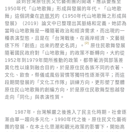
談到台灣原住民文化藝術團的開端，應該要推至
1950年代「山地歌舞」形成與發展的年代。「山地歌
舞」這個詞彙在
許慈芳
的《1950年代山地歌舞之形成與
發展》（2019）論文中已整理出其脈絡和定義，她認為
當時山地歌舞是一種隨著政治和經濟需求，而出現的一
種表演型態，且是在「台灣戰後，在兩岸經濟、文藝競
[2]
逐下所『創造』出來的歷史名詞」。
原住民歌舞發展
隨著國民政府對「山地歌舞」的政策不斷轉向，大約從
1952年到1979年間所推動的政策，都帶著消弭部落差
異化性以達到融合目的，於是原住民各族不同的衣著、
文化、飲食，祭儀或風俗習慣等獨特性逐漸弭平；而這
段期間發展的「文化工作隊」訓練方向，更形塑了整體
原住民山地歌舞的創編方向，於是原住民歌舞型態越發
走向「同化」與表演性質。
1987年，台灣解嚴之後進入了民主化時期，社會逐
漸由單一趨向多元化，1990年代之後，原住民文化藝術
團的發展，在本土化思潮和觀光政策的影響下，開始高