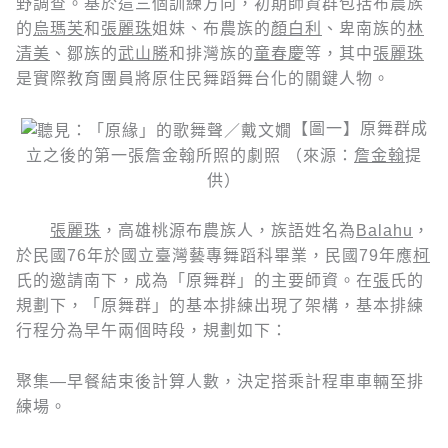
野調查。基於這三個訓練方向，初期師資群包括布農族
的
烏瑪芙
和
張麗珠
姐妹、布農族的
顏白利
、卑南族的
林
清美
、鄒族的
武山勝
和排灣族的
童春慶
等，其中
張麗珠
是實際教育團員將原住民舞蹈舞台化的關鍵人物。
【圖一】原舞群成
立之後的第一張詹金翰所照的劇照 （來源：
詹金翰
提
供）
張麗珠
，高雄桃源布農族人，族語姓名為
Balahu
，
於民國76年於國立臺灣藝專舞蹈科畢業，民國79年應
柯
氏的邀請南下，成為「原舞群」的主要師資。在
張
氏的
規劃下，「原舞群」的基本排練出現了架構，基本排練
行程分為早午兩個時段，規劃如下：
聚集—早餐結束後計算人數，決定搭乘計程車車輛至排
練場。