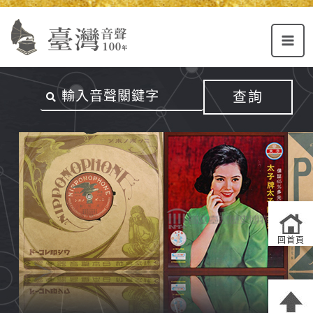
Alt+U：
Alt+C：
跳
上
主
至
方
要
主
主
內
要
選
容
內
查詢
單
區
容
連
結
區
回首頁