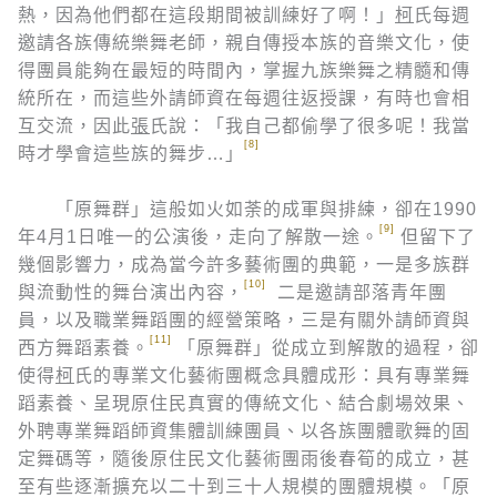
熱，因為他們都在這段期間被訓練好了啊！」
柯
氏每週
邀請各族傳統樂舞老師，親自傳授本族的音樂文化，使
得團員能夠在最短的時間內，掌握九族樂舞之精髓和傳
統所在，而這些外請師資在每週往返授課，有時也會相
互交流，因此
張
氏說：「我自己都偷學了很多呢！我當
[8]
時才學會這些族的舞步…」
「原舞群」這般如火如荼的成軍與排練，卻在1990
[9]
年4月1日唯一的公演後，走向了解散一途。
但留下了
幾個影響力，成為當今許多藝術團的典範，一是多族群
[10]
與流動性的舞台演出內容，
二是邀請部落青年團
員，以及職業舞蹈團的經營策略，三是有關外請師資與
[11]
西方舞蹈素養。
「原舞群」從成立到解散的過程，卻
使得
柯
氏的專業文化藝術團概念具體成形：具有專業舞
蹈素養、呈現原住民真實的傳統文化、結合劇場效果、
外聘專業舞蹈師資集體訓練團員、以各族團體歌舞的固
定舞碼等，隨後原住民文化藝術團雨後春筍的成立，甚
至有些逐漸擴充以二十到三十人規模的團體規模。「原