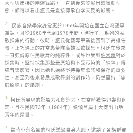
大型與串接的團體舞蹈，一直到後來發展出歌舞劇型
態，都可以看出
柯
氏是直接傳承自李天民的影響。
[5]
民族音樂學家
許常惠
於1959年開始在國立台灣藝專
兼課，且從1960年代到1978年間，進行了一系列的民
歌採集的行動。彼時，
柯
氏從藝專畢業後回到了高雄任
教，正巧遇上的
許常惠
帶隊高雄民歌採集。
柯
氏在後來
一直強調原住民歌舞的純粹性，或許也受到
許常惠
對於
採集時，堅持採集那些最原始與不受污染的「純粹」傳
統音樂影響，因此她也始終堅持採集歌謠和保存的重要
性，甚至到後來發展成歌舞劇的創作時，仍然堅持「忠
於原味」的編創。
[6]
柯
氏所展現的影響力和創造力，在當時獲得迴響與肯
定，且在民國73年（1984年）獲頒首屆十大傑出山地
青年的榮譽。
[7]
當時小有名氣的
柯
氏透過自身人脈，邀請了各族群部