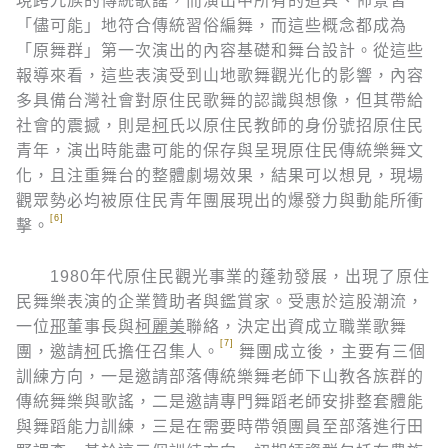
現跨九族的傳統歌謠，而演出中所有的道具、佈景皆
「儘可能」地符合傳統習俗編舞，而這些概念都成為
「原舞群」第一次演出的內容基礎和舞台設計。從這些
報導來看，這些表演受到山地歌舞觀光化的影響，內容
多具備台灣社會對原住民歌舞的認識與想像，但其帶給
社會的震撼，則是
柯
氏以原住民教師的身份號招原住民
青年，演出時能盡可能的保存與呈現原住民傳統樂舞文
化，且注重舞台的整體劇場效果，結果可以想見，現場
觀眾勢必均被原住民青年團展現出的爆發力與動能所衝
[6]
擊。
1980年代原住民觀光事業的蓬勃發展，出現了原住
民舞樂表演的企業贊助者與鑑賞家。受惠於這股潮流，
一位
郉
董事長與
柯麗美
聯絡，決定出資成立職業歌舞
[7]
團，邀請
柯
氏擔任召集人。
舞團成立後，主要有三個
訓練方向，一是邀請部落傳統樂舞老師下山教各族群的
傳統舞樂與歌謠，二是邀請專門舞蹈老師安排整套體能
與舞蹈能力訓練，三是在需要時帶領團員至部落進行田