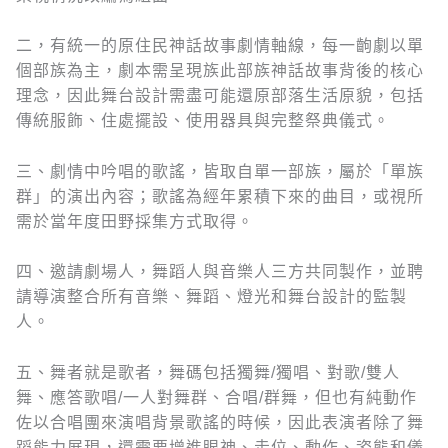
二，有統一的原住民神話故事劇情軸線，每一齣劇以單
個部族為主，劇本需呈現族此部族神話故事背後的核心
理念，因此舞台設計需盡可能還原部落生活原貌，包括
傳統服飾、住處擺設、使用器具與完整祭典儀式。
三、劇情中吟唱的歌謠，皆取自單一部族，屬於「單族
群」的演出內容；歌謠為經年累積下來的曲目，或視所
需於當年度田野採集方式取得。
四、邀請劇場人，舞蹈人與音樂人三方共同製作，並聘
請導演整合所有音樂、舞蹈、燈光和舞台設計的監製
人。
五、舞者就是歌者，舞碼包括獨舞/獨唱、對歌/雙人
舞、應答歌唱/一人對舞群、合唱/群舞，但也有純動作
佐以合唱團來演唱背景歌謠的時候，因此表演者除了舞
蹈能力展現，還需要增進眼神、走位、動作、姿態和儀