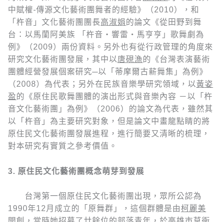
中賦權-傳源文化藝術團舞者的經驗》（2010），和
「杵音」文化藝術團團長
高淑娟
的論文《從田野到舞
台：以馬蘭阿美族 「杵音‧響雷‧馬亨亨」歌舞劇為
例》（2009）兩份資料。另外也有從行政管理的角度來
研究文化藝術團發展，其中以
唐硯漁
的《台灣表演藝術
團體經營發展個案研究─以「蒂摩爾古薪舞集」為例》
（2008）為代表；另外在民族音樂學研究領域，以
黃姿
盈
的《原住民歌舞團體的演出形式與音樂內容 －以「杵
音文化藝術團」為例》（2006）的論文為代表，雖然其
以「杵音」為主要研究對象，但是論文中畫龍點睛的將
原住民文化藝術團發展進程，進行簡要又清晰的梳理，
對本研究有實質之參考價值。
3.
原住民文化藝術團概念萌芽到發展
台灣第一個原住民文化藝術團出現，眾所公認為
1990年12月成立的「原舞群」，這個群體是由
柯麗美
開創，當時她招募了廿餘位的部落青年，於高雄市草衙