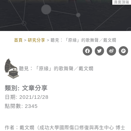
頁面頂端
:::
首頁
研究分享
聽見：「原緣」的歌舞聲／戴文嫺
F
T
W
P
a
w
e
r
c
i
i
o
e
t
b
d
b
t
o
u
聽見：「原緣」的歌舞聲／戴文嫺
o
e
c
o
r
t
k
-
h
類別: 文章分享
u
n
日期: 2021/12/28
t
點閱數: 2345
作者：戴文嫺（成功大學國際傷口修復與再生中心 博士