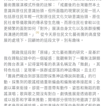
藝術團展演模式所做的註解：「戒嚴後的台灣雖然本土
意識與原住民意識抬頭，但所面臨的現實狀況是一班人
包括原住民年輕一代對原住民文化欠缺意識抬頭、原住
民社會祭儀歌舞的傳承發生危機、而原住民社會較以往
更頻繁的面對如何『對外』展演自身文化以及族群接觸
[1]
與溝通的問題。」
從今天原住民文化藝術團的高度發
展的處境下，回顧她的這段文字，別有趣味。
開啟我這段對「原緣」文化藝術團的研究，是基於
我在蹲點記錄中的一個疑惑：我觀察到了一種無法歸類
的舞台表演。記得當時看的表演名稱定為「舞劇」，其
特色包括：呈現單一族群或部落的神話傳說，且主打
「團員們親自到部落田野採集神話傳說與歌謠」的行
動，採集到的歌謠經過重新編曲和編舞被串接起來；全
劇以幕來銜接，卻是一首首帶有動作、姿態和舞蹈的歌
謠演唱；歌與歌之間沒有對白，劇情進展是透過歌詞，
或以投影和字幕來推動；開場部分很特別地邀請了部落
耆老參與祈福吟唱，宛如直接在部落中參與儀式般的神