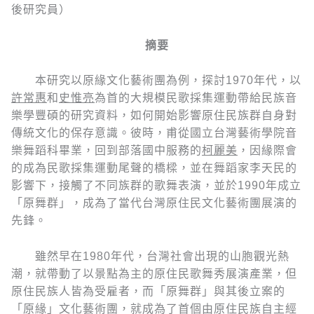
後研究員）
摘要
本研究以原緣文化藝術團為例，探討1970年代，以
許常惠
和
史惟亮
為首的大規模民歌採集運動帶給民族音
樂學豐碩的研究資料，如何開始影響原住民族群自身對
傳統文化的保存意識。彼時，甫從國立台灣藝術學院音
樂舞蹈科畢業，回到部落國中服務的
柯麗美
，因緣際會
的成為民歌採集運動尾聲的橋樑，並在舞蹈家李天民的
影響下，接觸了不同族群的歌舞表演，並於1990年成立
「原舞群」，成為了當代台灣原住民文化藝術團展演的
先鋒。
雖然早在1980年代，台灣社會出現的山胞觀光熱
潮，就帶動了以景點為主的原住民歌舞秀展演產業，但
原住民族人皆為受雇者，而「原舞群」與其後立案的
「原緣」文化藝術團，就成為了首個由原住民族自主經