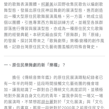
營的歌舞表演團體。
柯麗美
以田野收集民歌佐以編創歌
舞型態，發展出原住民神話舞劇的展演型態，進而創造
出一種大型原住民歌舞展演風格。另一方面，她成立這
個以團體，引進專業西方舞蹈訓練方式，並親至各族群
部落進行傳習與展演型態，亦成為一種原住民文化歌舞
團的經營典範。本研究藉由探究「原舞群」到「原緣」
的發展，探討其帶來之「歌舞劇祭」樂種/劇種的創作風
格，記錄台灣原住民文化藝術團濫觴的特殊音聲史。
一、原住民樂舞劇的新「
樂
種」？
擔任《傳統音樂年鑑》的原住民展演蹲點紀錄者已
有一年半的時間，這段時間接觸文化藝術團的機會增
加，讓我結識了一群對自己傳統文化高度認同，並積極
地對外展演自身文化的的青年。當我參與在一場又一場
的展演時，不禁想起
胡台麗
對於「文化展演」與「文化
真實」的書寫，那是一段她對於2000年之前原住民文化