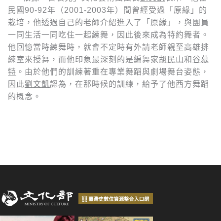
民國90-92年（2001-2003年）間曾經受過「原緣」的
栽培，他透過自己的老師介紹進入了「原緣」，與團員
一同生活一同吃住一起練舞，因此後來成為特約舞者。
他回憶當時練舞時，就會不定時有外請老師親至高雄排
練室來授舞，而他印象最深刻的是編舞家
胡民山
和
谷慕
特
。由於他們的訓練著重在專業舞蹈與劇場舞台姿態，
因此
劉文凱
認為，在那時候的訓練，給予了他西方舞蹈
的概念。