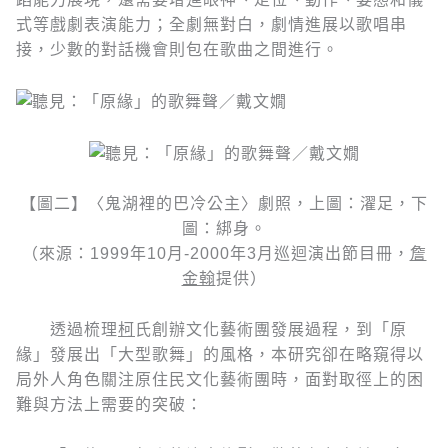
式等戲劇表演能力；全劇無對白，劇情進展以歌唱串
接，少數的對話機會則包在歌曲之間進行。
【圖二】〈鬼湖裡的巴冷公主〉劇照，上圖：濯足，下
圖：綁身。
（來源：1999年10月-2000年3月巡迴演出節目冊，
詹
金翰
提供）
透過梳理
柯
氏創辦文化藝術團發展過程，到「原
緣」發展出「大型歌舞」的風格，本研究卻在略窺得以
局外人角色關注原住民文化藝術團時，面對取徑上的困
難與方法上需要的突破：