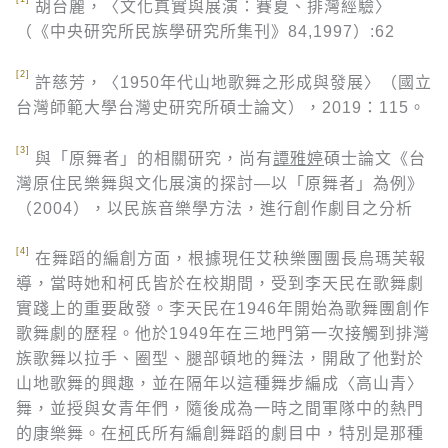
胡台麗，〈文化真實與展演：賽夏、排灣經驗〉
（《中央研究所民族學研究所集刊》84,1997）:62
[2]
許慈芳，〈1950年代山地歌舞之形成與發展〉（國立
台灣師範大學台灣史研究所碩士論文），2019：115。
[3]
與「原舞者」的相關研究，尚有
譚雅婷
碩士論文《台
灣原住民樂舞與文化展演的探討—以「原舞者」為例》
（2004），以民族音樂學方法，進行創作劇目之分析
[4]
在舞蹈的編創方面，根據現任艾秧樂團團長烏瑪芙報
導，當時她和柯氏皆於在校期間，受到李天民在歌舞劇
實踐上的重要啟發。李天民在1946年開始為歌舞團創作
歌舞劇的歷程。他於1949年在三地門第一次接觸到排灣
族歌舞以拉手、圈型、腿部頓地的舞法，開啟了他對於
山地歌舞的興趣，並在隔年以這種舞步編成〈高山青〉
舞，並授與女青年們，隨後成為一時之間軍隊中的熱門
的康樂舞。在
柯
氏所有編創舞蹈的劇目中，特別是那種