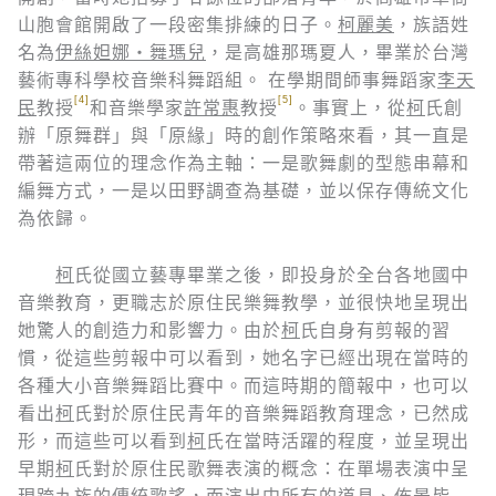
山胞會館開啟了一段密集排練的日子。
柯麗美
，族語姓
名為
伊絲妲娜・舞瑪兒
，是高雄那瑪夏人，畢業於台灣
藝術專科學校音樂科舞蹈組。 在學期間師事舞蹈家
李天
[4]
[5]
民
教授
和音樂學家
許常惠
教授
。事實上，從
柯
氏創
辦「原舞群」與「原緣」時的創作策略來看，其一直是
帶著這兩位的理念作為主軸：一是歌舞劇的型態串幕和
編舞方式，一是以田野調查為基礎，並以保存傳統文化
為依歸。
柯
氏從國立藝專畢業之後，即投身於全台各地國中
音樂教育，更職志於原住民樂舞教學，並很快地呈現出
她驚人的創造力和影響力。由於
柯
氏自身有剪報的習
慣，從這些剪報中可以看到，她名字已經出現在當時的
各種大小音樂舞蹈比賽中。而這時期的簡報中，也可以
看出
柯
氏對於原住民青年的音樂舞蹈教育理念，已然成
形，而這些可以看到
柯
氏在當時活躍的程度，並呈現出
早期
柯
氏對於原住民歌舞表演的概念：在單場表演中呈