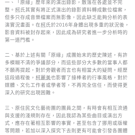
一、「原緣」歷年來的演出錄影，散落在各處並不完
整。
柯
氏其實有將正式演出的錄影資料轉成數位檔案，
但多只存成音樂檔案而無影像，因此缺乏能夠分析的表
演實況畫面。在
柯
氏於2016年身體出現多重的狀況後，
影音資料被封存起來，因此成為研究者進一步分析時的
第一道門檻。
二、基於上述有關「原緣」成團始末的歷史陳述，有許
多模糊不清的爭議部分，而這些部分大多數的當事人都
不願再提起，對於旁觀者而言也有相當大的疑問。經歷
這段過程後，
柯麗美
也影響了接棒者的行事風格，對於
媒體、文化工作者或學者等，不再完全信任，而使得更
深入的研究出現困難。
三、原住民文化藝術團的團員之間，有時會有相互流通
與支援的淺規則存在，因此我認為某些曲目或演出方
式，應存在著相互影響的事實，甚至包含了挪用或版權
等問題，若加以深入探究下去則更有可能會引發各團體