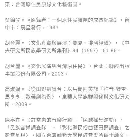
東：台灣原住民原緣文化藝術團。
吳錦發。《原舞者：一個原住民舞團的成長紀錄》，台
中市：晨星發行，1993
胡台麗。〈文化真實與展演：賽夏、排灣經驗〉，《中
央研究所民族學研究所集刊》84（1997）:61-86。
胡台麗。《文化展演與台灣原住民》，台北：聯經出版
事業股份有限公司，2003。
高淑娟。〈從田野到舞台：以馬蘭阿美族「杵音·響雷·
馬亨亨」歌舞劇為例〉，東華大學族群關係與文化研究
所，2009。
陳亭卉。〈許常惠的音樂行腳－「民歌採集運動」、
「民族音樂調查隊」、「彰化縣民俗曲藝田野調查」之
影音呈現〉，國立台灣師範大學民族音樂所碩士論文，