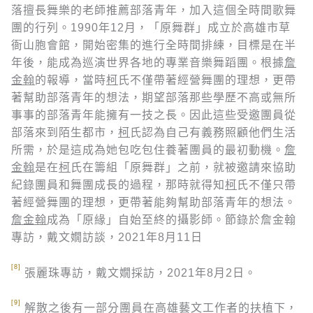
落擅長舞樂的老師推薦部落青年，加入這個全時間歌舞
團的行列。1990年12月，「原舞群」成立於高雄市草
衙山胞會館，開始密集的進行全時間排練，目標是在半
年後，能成為巡演世界各地的專業音樂舞蹈團。根據
詹
金翰
的報導，當時
柯
氏不僅帶著經營舞團的理想，更帶
著幫助部落青年的想法，期望部落那些學歷不高或無所
事事的部落青年能擁有一技之長。因此這些受邀團員從
部落來到陌生都市，
柯
氏認為自己有義務照顧他們生活
所需，於是這成為她包吃包住養著團員的最初動機。
詹
金翰
是在
柯
氏在籌組「原舞群」之前，就被邀請來協助
紀錄團員和舞團成長的過程，那時就得知
柯
氏不僅只帶
著經營舞團的理想，更帶著能夠幫助部落青年的想法。
詹金翰
成為「原緣」自始至終的攝影師。節錄於詹金翰
專訪，戴文嫺訪談，2021年8月11日
[8]
張麗珠專訪，戴文嫺採訪，2021年8月2日。
[9]
解散之後有一部分團員在高雄藝文工作者的扶植下，