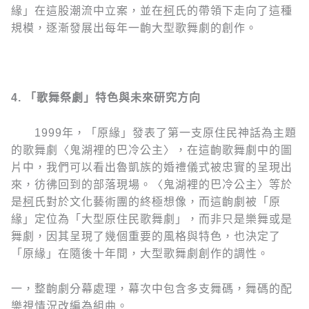
緣」在這股潮流中立案，並在
柯
氏的帶領下走向了這種
規模，逐漸發展出每年一齣大型歌舞劇的創作。
4
.
「歌舞祭劇」特色與未來研究方向
1999年，「原緣」發表了第一支原住民神話為主題
的歌舞劇〈鬼湖裡的巴冷公主〉，在這齣歌舞劇中的圖
片中，我們可以看出魯凱族的婚禮儀式被忠實的呈現出
來，彷彿回到的部落現場。〈鬼湖裡的巴冷公主〉等於
是
柯
氏對於文化藝術團的終極想像，而這齣劇被「原
緣」定位為「大型原住民歌舞劇」，而非只是樂舞或是
舞劇，因其呈現了幾個重要的風格與特色，也決定了
「原緣」在隨後十年間，大型歌舞劇創作的調性。
一，整齣劇分幕處理，幕次中包含多支舞碼，舞碼的配
樂視情況改編為組曲。