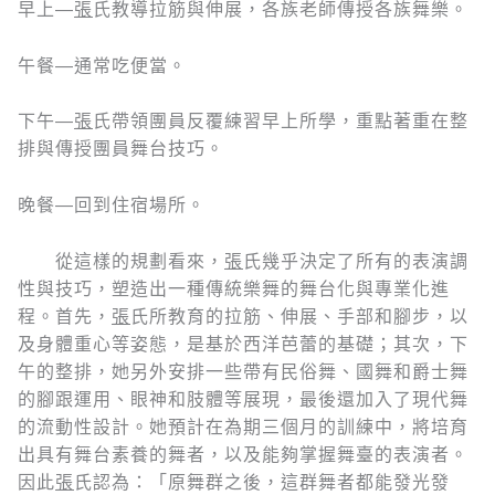
早上—
張
氏教導拉筋與伸展，各族老師傳授各族舞樂。
午餐—通常吃便當。
下午—
張
氏帶領團員反覆練習早上所學，重點著重在整
排與傳授團員舞台技巧。
晚餐—回到住宿場所。
從這樣的規劃看來，
張
氏幾乎決定了所有的表演調
性與技巧，塑造出一種傳統樂舞的舞台化與專業化進
程。首先，
張
氏所教育的拉筋、伸展、手部和腳步，以
及身體重心等姿態，是基於西洋芭蕾的基礎；其次，下
午的整排，她另外安排一些帶有民俗舞、國舞和爵士舞
的腳跟運用、眼神和肢體等展現，最後還加入了現代舞
的流動性設計。她預計在為期三個月的訓練中，將培育
出具有舞台素養的舞者，以及能夠掌握舞臺的表演者。
因此
張
氏認為：「原舞群之後，這群舞者都能發光發