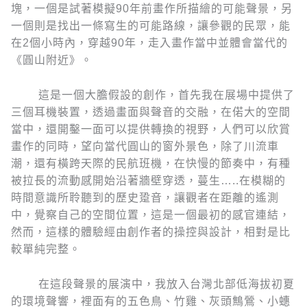
塊，一個是試著模擬90年前畫作所描繪的可能聲景，另
一個則是找出一條寫生的可能路線，讓參觀的民眾，能
在2個小時內，穿越90年，走入畫作當中並體會當代的
《圓山附近》。
這是一個大膽假設的創作，首先我在展場中提供了
三個耳機裝置，透過畫面與聲音的交融，在偌大的空間
當中，還開鑿一面可以提供轉換的視野，人們可以欣賞
畫作的同時，望向當代圓山的窗外景色，除了川流車
潮，還有橫跨天際的民航班機，在快慢的節奏中，有種
被拉長的流動感開始沿著牆壁穿透，蔓生…..在模糊的
時間意識所聆聽到的歷史跫音，讓觀者在距離的遙測
中，覺察自己的空間位置，這是一個最初的感官連結，
然而，這樣的體驗經由創作者的操控與設計，相對是比
較單純完整。
在這段聲景的展演中，我放入台灣北部低海拔初夏
的環境聲響，裡面有的五色鳥、竹雞、灰頭鷦鶯、小蟪