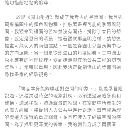
確切描繪地點的追尋。
於是《圓山附近》就成了我考古的尋寶圖，我首先
觀察構圖中的顏色與物種，推敲著畫裡可能的季節與時
間。我觀察到裡面的苦楝並沒有開花，排除了春日的想
像，設定是夏日的清晨。接著觀察那座明治橋，猜想這
幅畫可能切入的兩個據點，一個是從圓山兒童育樂中心
的方向遠眺，另一個是從劍潭山的角度回看。其中圓山
原本應有的地理紋理，受到捷運與其他公共工程的切割
整飭，非常難以重現。因此我決定從劍潭山的步道開始
尋找畫家的經驗視角。
「聲音本身能夠喚起對空間的印象，」段義孚曾經
說過。這種跨越時空的現象對應，必須透過身體參與和
建構。透過移動，透過聲景的軸線，在空間中所產生的
意識與經驗，將從個人與公共中進行對話。聲音成為理
解變遷與現實的重要關鍵，並且可涉入了經驗空間的時
間。為了找到更深度的答案，我的創作分成了兩個區