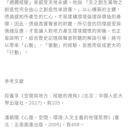
「通體經驗」來感受天地永續。他說:「天之創生萬物之
創造性完全由心之創造性來證實。」以心構築的主體，
透過感知所產生的仁心，才是建構環境倫理與價值的基
礎。因此，透過真實聲景的聆聽，所引發的同理感受與
情緒反應，才是讓人對地方產生環境關懷的契機，也正
是說明了，結合歷史記憶與聲音聆聽的解說引導，將可
以帶來「心動」、「靈動」的經驗，並進而促成更大的
「行動」。
參考文獻
段義孚《空間與地方：經驗的視角》(北京：中國人民大
學出版社，2017)，頁105。
潘朝陽《心靈‧空間‧環境:人文主義的地理思想》(臺
北：五南圖書出版，2005)，頁408。