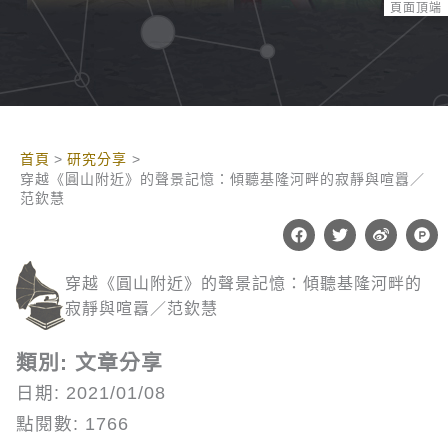
頁面頂端
:::
首頁
研究分享
穿越《圓山附近》的聲景記憶：傾聽基隆河畔的寂靜與喧囂／
范欽慧
F
T
W
P
a
w
e
r
c
i
i
o
e
t
b
d
穿越《圓山附近》的聲景記憶：傾聽基隆河畔的
b
t
o
u
o
e
c
寂靜與喧囂／范欽慧
o
r
t
k
-
h
類別: 文章分享
u
n
日期: 2021/01/08
t
點閱數: 1766