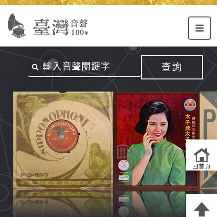
Alt+U：
Alt+C：
跳
上
主
至
方
要
主
主
內
要
選
容
內
查詢
單
區
容
連
結
區
回首頁