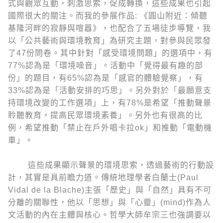
式與觀眾互動，刺激思索，促成轉換，這些成果也引起
國際很大的關注。而我的參展作品: 《圓山附近：傾聽
基隆河畔的寂靜與喧囂》，也配合了五場徒步導覽，我
以「公共藝術與環境教育」為研究主題，對參與民眾發
了47份問卷。其中針對「感受環境問題」的選項中，有
77%認為是「環境噪音」。活動中「覺得最有趣的部
份」的題目，有65%認為是「感官的體驗覺察」，有
33%認為是「活動安排的巧思」。另外對於「最願意支
持環境改變的工作選項」上，有78%是希望「推動聲景
聆聽教育，提高民眾環境素養」。另外也有很高的比
例，希望推動「禁止在戶外唱卡拉ok」和推動「電動機
車」。
這些成果顯示聲景的環境思索，透過藝術的行動設
計，其實是具前瞻力道。傳統地理學者白蘭士(Paul
Vidal de la Blache)主張「歷史」與「自然」具有不可
分離的關聯性，他以「思想」與「心靈」(mind)作為人
文活動的內在主體與核心。哲學大師牟宗三也強調要以