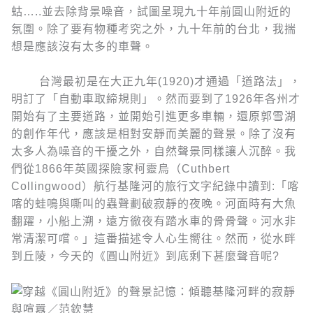
蛄…..並去除背景噪音，試圖呈現九十年前圓山附近的
氛圍。除了要有物種考究之外，九十年前的台北，我揣
想是應該沒有太多的車聲。
台灣最初是在大正九年(1920)才通過「道路法」，
明訂了「自動車取締規則」。然而要到了1926年各州才
開始有了主要道路，並開始引進更多車輛，還原郭雪湖
的創作年代，應該是相對安靜而美麗的聲景。除了沒有
太多人為噪音的干擾之外，自然聲景同樣讓人沉醉。我
們從1866年英國探險家柯靈烏（Cuthbert
Collingwood）航行基隆河的旅行文字紀錄中讀到:「喀
喀的蛙鳴與嘶叫的蟲聲劃破寂靜的夜晚。河面時有大魚
翻躍，小船上溯，遠方徹夜有踏水車的骨骨聲。河水非
常清潔可嚐。」這番描述令人心生嚮往。然而，從水畔
到丘陵，今天的《圓山附近》到底剩下甚麼聲音呢?