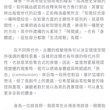
聲音，作為地理空間再現的線索，成為歷史穿越的
途徑。如何藉由感官的詮釋來與地方進行對話，其實反
映出每個世代的記憶。正如梅洛龐蒂所言:「知覺綜合是
一種時間綜合，在知覺方面的主題性不是別的，就是時
間性。」如果把過去投射到現在周遭，將得到一種歷史
的方向。其中所建構的元素除了「時間感」，也有「身
體感」，這些部分都跟「生活經驗」有關。
在不同時代中，主體的經驗視角可以決定環境空間
所強調的獨特意義，這樣的詮釋也有所謂的時代共同
性，也就是某些集合式的表徵。因此，當我想要展現環
境變遷的現象時，我可以透過身體感與時間感的「冥
合」(communion)，來召喚一段時空對話。基於這樣的
想法，給了我創作上的靈感，也希望藉由某些聲音的操
控與重現，讓觀者對於習以為常的真實環境，可以產生
更多全新的體會。
身為一位錄音師，我經常在台灣各地錄音，剛開始