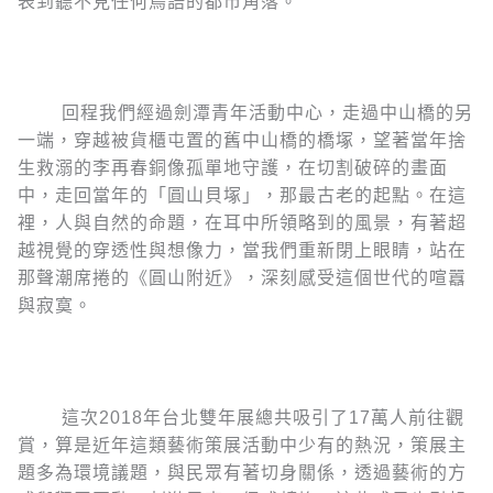
表到聽不見任何鳥語的都市角落。
回程我們經過劍潭青年活動中心，走過中山橋的另
一端，穿越被貨櫃屯置的舊中山橋的橋塚，望著當年捨
生救溺的李再春銅像孤單地守護，在切割破碎的畫面
中，走回當年的「圓山貝塚」，那最古老的起點。在這
裡，人與自然的命題，在耳中所領略到的風景，有著超
越視覺的穿透性與想像力，當我們重新閉上眼睛，站在
那聲潮席捲的《圓山附近》，深刻感受這個世代的喧囂
與寂寞。
這次2018年台北雙年展總共吸引了17萬人前往觀
賞，算是近年這類藝術策展活動中少有的熱況，策展主
題多為環境議題，與民眾有著切身關係，透過藝術的方