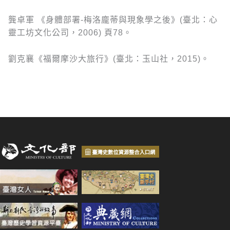
龔卓軍 《身體部署-梅洛龐蒂與現象學之後》(臺北：心
靈工坊文化公司，2006) 頁78。
劉克襄《福爾摩沙大旅行》(臺北：玉山社，2015)。