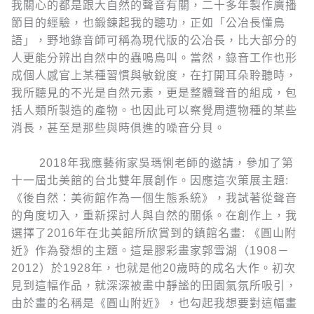
我關心的都是跟大自然的聲音有關，二十多年製作廣播
節目的經驗，也鍛鍊起我的聽功，正如「公冶長懂鳥
語」，野地錄音師可稱為現代版的公冶長，比大部分的
人更能分辨出自然中的蟲鳴鳥叫。當然，錄音工作也形
成個人感官上某種習慣與敏銳度，在打開耳朵聆聽時，
我所聽見的不光是自然元素，更是整體聲音的組成，包
括人類所製造的產物。也因此可以察覺周遭物種的某些
消長，甚至是那些與時俱進的噪音分貝。
2018年我應藝術家吳瑪悧老師的邀請，參加了第
十一屆北美館的台北雙年展創作。因應這次策展主題:
《後自然：美術館作為一個生態系統》，我試著從聲音
的角度切入，重新探討人與自然的關係。在創作上，我
選擇了2016年在北美館所欣賞到的鎮館名畫: 《圓山附
近》作為發想的主題。這是膠彩畫家郭雪湖（1908－
2012）於1928年，也就是他20歲時的成名大作。初次
見到這幅作品，就深深被畫中靜謐的田園氣氛所吸引，
由於畫的名稱是《圓山附近》，也勾起我想要對這幅畫