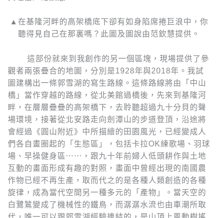
▲在基隆河畔的高架橋底下卻有如身陷席捲巨浪中，你
聽得見自己在那裏嗎？此圖及圖說由范欽慧提供。
這部份就來到我創作的另一個區塊，現場提供了參
觀者兩張疊合的地圖，分別是1928年與2018年。我試
圖建構出一條郭雪湖的寫生路線。這條路線將由「中山
橋」當作穿越的路線，從北美館過橋後，先來到基隆河
畔，在層層疊疊的高架橋下，去聆聽超過九十分貝的聲
場環境，接著從北安路走向劍潭山的步道登頂，沿途將
會經過《圓山附近》中所描繪的田園風光，已經變成人
們各自畫圈起的「生態區」，包括卡拉OK練歌場、羽球
場、早操健身區⋯⋯，跟九十年前婦人低頭耕作與土地
互動的畫面形成有趣的對照，畫面中曾經出現的南國農
作物已經不再生產，取而代之的是各種人類創造的各種
旋律，成為當代空間另一種多元的「產物」。當天空的
白鷺鷥變成了機械性的鐵鳥，而潺潺水流也由車潮所取
代，唯一可以跟郭雪湖經驗連結的，是山頂上風動樹搖