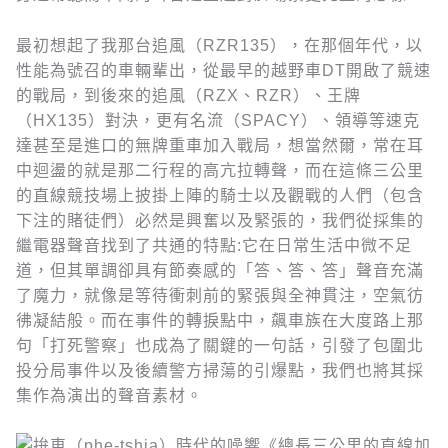
最初想起了我那台追風（RZR135），在那個年代，以
性能為號召的車輛輩出，從最早的越野車DT開啟了競速
的戰局，到後來的追風（RZX、RZR）、王牌
（HX135）對決，更有名流（SPACY）、領導等速克
達甚至是進口的無牌重車加入戰局，想當然爾，常在耳
中迴盪的就是那二行程的高亢拉轉聲，而在這條三公里
的直線競技場上披掛上陣的騎士以及觀戰的人們（包含
下注的賭徒們）必然是興奮以及緊張的，我們從採集的
繼電器聲音找到了共通的特點:它在日常生活中微不足
道，但其單調卻具有節奏感的「答、答、答」聲音充滿
了魔力，就像是等待衝刺前的緊張與全神貫注，空氣彷
彿凝結般。而在事件的轉捩點中，飆車族在大度路上那
句「打死警察」也成為了關鍵的一句話，引發了包圍北
投分局事件以及後續警方掃蕩的引爆點，我們也將其採
集作為演出的聲音素材。