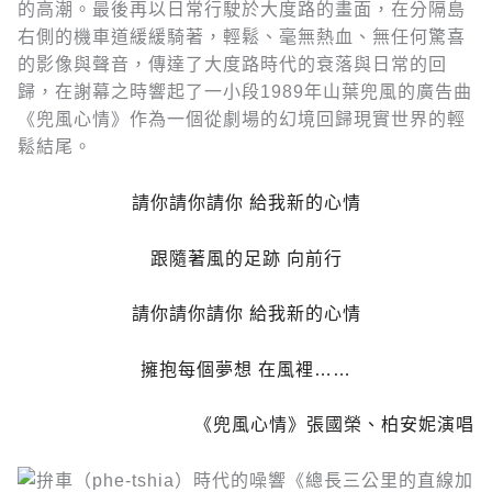
的高潮。最後再以日常行駛於大度路的畫面，在分隔島
右側的機車道緩緩騎著，輕鬆、毫無熱血、無任何驚喜
的影像與聲音，傳達了大度路時代的衰落與日常的回
歸，在謝幕之時響起了一小段1989年山葉兜風的廣告曲
《兜風心情》作為一個從劇場的幻境回歸現實世界的輕
鬆結尾。
請你請你請你 給我新的心情
跟隨著風的足跡 向前行
請你請你請你 給我新的心情
擁抱每個夢想 在風裡……
《兜風心情》張國榮、柏安妮演唱