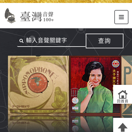
Alt+U：
Alt+C：
跳
上
主
至
方
要
主
主
內
要
選
容
內
查詢
單
區
容
連
結
區
回首頁