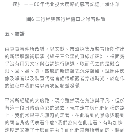
圖
6
二行程與四行程機車之噪音裝置
五、結語
由真實事件所改編，以文獻、市聲採集及裝置所創作出
的新媒體藝術展演《總長三公里的直線加速》，裡面幾
乎沒有用到文字與台詞進行陳述，取而代之的是融合
眼、耳、鼻、身，四感的新媒體式沉浸體驗，試圖由影
像及噪音以及裝置代替言語帶領觀者穿越時光，於創作
的過程中我們得以再次回顧並發覺
平常所經過的大度路，現今雖然現在荒涼與平凡，但卻
有這一段具傳奇色彩的過去，現在走在與他們同樣的路
上，我們常是平凡無奇的走著，在此看到的景象與聽到
的聲音背後代表著什麼?我們為何在此走著？有時加快
速度是又為了什麼而趕著？而他們當時所看到的、聽到