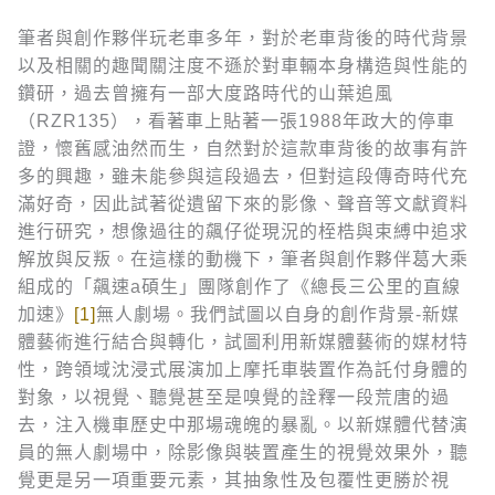
筆者與創作夥伴玩老車多年，對於老車背後的時代背景
以及相關的趣聞關注度不遜於對車輛本身構造與性能的
鑽研，過去曾擁有一部大度路時代的山葉追風
（RZR135），看著車上貼著一張1988年政大的停車
證，懷舊感油然而生，自然對於這款車背後的故事有許
多的興趣，雖未能參與這段過去，但對這段傳奇時代充
滿好奇，因此試著從遺留下來的影像、聲音等文獻資料
進行研究，想像過往的飆仔從現況的桎梏與束縛中追求
解放與反叛。在這樣的動機下，筆者與創作夥伴葛大乘
組成的「飆速a碩生」團隊創作了《總長三公里的直線
加速》
[1]
無人劇場。我們試圖以自身的創作背景-新媒
體藝術進行結合與轉化，試圖利用新媒體藝術的媒材特
性，跨領域沈浸式展演加上摩托車裝置作為託付身體的
對象，以視覺、聽覺甚至是嗅覺的詮釋一段荒唐的過
去，注入機車歷史中那場魂魄的暴亂。以新媒體代替演
員的無人劇場中，除影像與裝置產生的視覺效果外，聽
覺更是另一項重要元素，其抽象性及包覆性更勝於視