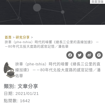
頁面頂端
:::
首頁
研究分享
拚車（phe-tshia）時代的噪響《總長三公里的直線加速》 －
－80年代北投大度路的感官記憶／潘佑華
F
T
W
P
a
w
e
r
c
i
i
o
拚車（phe-tshia）時代的噪響《總長三公里的直
e
t
b
d
b
t
o
u
線加速》 －－80年代北投大度路的感官記憶／潘
o
e
c
o
r
t
佑華
k
-
h
類別: 文章分享
u
n
日期: 2021/01/21
t
點閱數: 1642