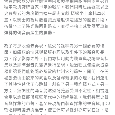
聲音搭配疲勞轟炸般快速閃動的車輛與廠牌圖像呈現各
種車款與廠牌百家爭鳴的戰局。我們同時也讓觀眾以歷
史參與者的角度觀賞這些歷史文獻:透過坐上摩托車裝
置，以騎士的視角觀看跑馬燈般快速播放的歷史片段，
彷彿坐上了時光機回到過去，並從座椅上感受隨著車輛
運轉的聲音而產生的震動。
為了將那段過去再現，感受的詮釋為另一個必要的環
節，如飆速的快感與緊張心理以及事件下的衝突與暴
力，除了影像之外，我們亦採用動力裝置與現場聲音採
集以及即時混音與變造進行呈現。透過程式使繼電器樂
器化讓我們能夠隨心所欲的控制它的節拍、開閉，在開
場創造山雨欲來的氛圍以及詮釋緊張的心理，我們運用
了其特性替代了心跳聲，創造了另一種詮釋方式。另一
方面，無調性的噪音能透過聽覺感受到不定性，相當適
合用以詮釋那段瘋狂年代中的魂魄暴亂，我們將歷史聲
音與採集的市聲、甚至是現場由裝置採集的聲音運用DJ
軟體即時變造與混音，使它們可以低迴亦可以狂暴，增