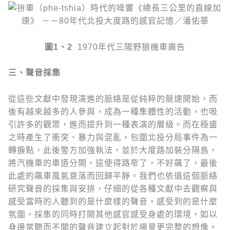
圖1
、
2
1970年代三陽野狼機車廣告
三、聲音採集
從這些文獻中發現演進的脈絡是從純粹的競速開始，而
後有越來越多的人參與，成為一種集體性的活動，也吸
引許多的觀眾，進而提升到一種表演的層級。而在極盛
之時產生了衝突、暴力與混亂，包圍北投分局事件為一
轉捩點，此後警方加強執法，並於大度路加裝分隔島，
將汽機車的車道分開，這使得路窄了，不好飆了，最後
此處的飆車風氣衰落而回歸平靜。我們也依循這個脈絡
研究聲音的採集與安排，仔細的從各種文獻中去觀察與
感受當時的人聽到的是什麼樣的聲音，感受到的是什麼
氛圍，採集的同時打開其他感官感受身處的環境，如以
身邊常聽而不聞的聲音建立起對於場景更完整的想像。