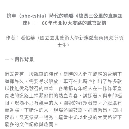
拚車（
phe-tshia
）時代的噪響《總長三公里的直線加
速》－－80
年代北投大度路的感官記憶
作者：潘佑華（國立臺北藝術大學新媒體藝術研究所碩
士生）
一、創作背景
過去曾有一段飆車的時代，當時的人們在戒嚴的管制下
壓抑許久，需要尋求解放，車商在此時也推出了許多款
以性能做為號召的車款，各地都有年輕人在一條條筆直
寬敞的道路上揮灑他們的熱血青春，試探著人與車的極
限，現場不只有飆車的人，圍觀的群眾者眾，旁邊還有
賣香腸、下賭注的人，現場熱鬧鼓譟、群情激昂，如同
夜市，又更像是一場秀，這當中尤以北投的大度路留下
最多的文件紀錄與趣聞。