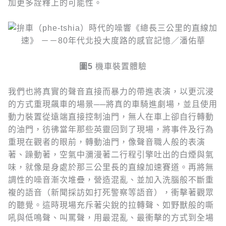
加更多詮釋上的可能性。
圖
5
機車裝置體驗
我們也將真實的聲音直接而暴力的帶進表演，以更沉浸
的方式重現飆車的場景──將真的車騎進劇場，並且使用
動力裝置從遠端直接控制油門，無人在車上卻自行轉動
的油門，彷彿當年那些英靈回到了現場，將事件及行為
重現在觀者的眼前，轉動油門，像聲音職人般的表演
著、躁動著，空氣中瀰漫著二行程引擎吐出的白煙與氣
味，就像是身處於那三公里長的直線加速賽道。再將無
調性的噪音漸次堆疊，營造混亂、並加入洗腦般不斷重
複的語音（新聞採訪如打死警察等語音），衝擊著觀眾
的聽覺。這時現場充斥著尖銳的拉轉聲、如野獸般的嘶
吼與低鳴聲、叫罵聲，用最混亂、最衝擊的方式到全場