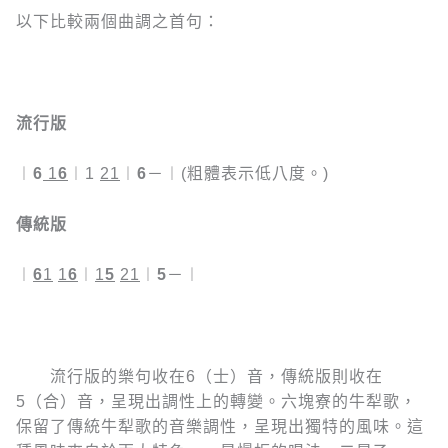
以下比較兩個曲調之首句：
流行版
︱
6
1
6
︱1
21
︱
6
－︱(粗體表示低八度。)
傳統版
︱
6
1
1
6
︱
1
5
21
︱
5
－︱
流行版的樂句收在6（士）音，傳統版則收在
5（合）音，呈現出調性上的轉變。六塊寮的牛犁歌，
保留了傳統牛犁歌的音樂調性，呈現出獨特的風味。這