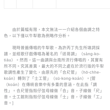
由於篇幅有限，本文無法一一介紹各個曲調之特
色，以下僅以牛犁歌為例略作分析。
現時普遍傳唱的牛犁歌，為許丙丁先生所填詞採
譜，並經歌仔戲傳唱為著名的「送哥調」（sàng-ko-
tiāu）。然而，這一曲調與台南所流行傳唱的，其實有
所不同。究其差異，最大的不同之處在於流行版的牛犁
歌調性產生了變化，由原先的「合尺管」（hō͘-chhe-
koán）轉到了「士工管」（sū-kong-koán）。[管
（koán）在傳統音樂中有多重的意涵，在此指「調
性」。合尺管指殼仔弦母線做「合」音，子線做「尺」
音。士工館則指殼仔弦母線做「士」音，子線做「工」
音。]