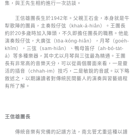
集，與王先生相約進行一次訪談。
王信雄團長生於1942年。父親王石金，本身就是牛
犁歌陣的團員，主奏殼仔弦（khak-á-hiân）。王團長
約於20多歲時加入陣頭，不久即擔任團長的職務。他能
演奏殼仔弦，大廣弦（tōa-kóng-hiân），月琴（goe̍h-
khîm），三弦（sam-hiân）、鴨母笛仔（ah-bó-ta̍t-
á）等多種樂器，其中尤以月琴與三弦最為精通。王團
長有非常高的音樂天分，可以從兩個層面來看，一是靈
活的插音（chhah-im）技巧，二是敏銳的音感。以下略
敘述之，以期讓讀者對傳統民間藝人的演奏與習藝過程
有所了解。
王信雄團長
傳統音樂有完備的記譜方法，南北管尤重這種以譜