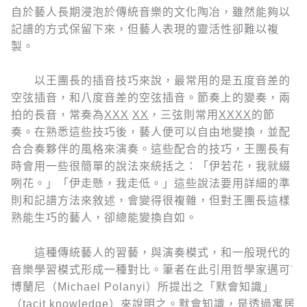
自於藝人長期浸泡於傳統音樂的文化陶冶，雖然能夠以
記譜的方式保留下來，但藝人表現的靈活性卻難以複
製。
以王團長的插音技巧來說，最常用的是五度音差的
空弦插音，和八度音差的空弦插音。節奏上的變奏，兩
拍的長音，常奏為
XXX
XX
，三弦則常用
XXXX
的節
奏。在熟悉這些技巧後，藝人便可以自由地變換，並配
合合奏夥伴的風格來演奏。這些配合的技巧，王團長有
時會用一些很簡單的說法來統括之：「伊若花，我就綴
咧花。」「伊走懸，我走低。」這些說法要用詳細的準
則和記譜方法來敘述，會變得很複雜，但對王團長這樣
熟能生巧的藝人，卻總能變換自如。
這種傳統藝人的習藝，與演奏模式，和一般現代的
音樂學習模式形成一種對比。筆者在此引用哲學家邁可˙
博蘭尼（Michael Polanyi）所提出之「默會知識」
（tacit knowledge）來說明之。默會知識，是透過寓居