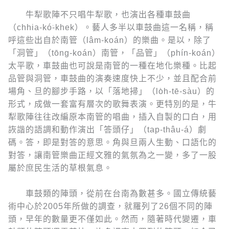
牛犁歌陣不只唱牛犁歌，也演出各種車鼓曲
（chhia-kó͘-khek）。藝人多半以車鼓曲這一名稱，稱
呼這些出自於南管（lâm-koán）的樂曲。是以，除了
「洞管」（tōng-koán）南管，「品管」（phín-koán）
太平歌，車鼓曲也可說是南管的一種在地化樂種。比起
品管與洞管，車鼓曲的演奏速度快上不少，並且配合前
場角、旦的腳步手路，以「落地掃」（lo̍h-tē-sàu）的
形式，成做一套富有層次的歌舞表演。更特別的是，牛
犁歌陣往往改編原本南管的唱曲，插入自製的口白，用
詼諧的語調和動作演出「答頭仔」（tap-thâu-á）劇
碼。答，即是對答的意思。角與旦兩人生動、口語化的
對答，讓南管樂曲正經文雅的氣氛為之一變，多了一股
屬於庶民生活的草根氣息。
車鼓類的陣頭，從前在台南為數甚多。國立傳統藝
術中心於2005年所做的調查，就羅列了26個不同的陣
頭，早年的數量更不僅如此。然而，隨著時代變遷，車