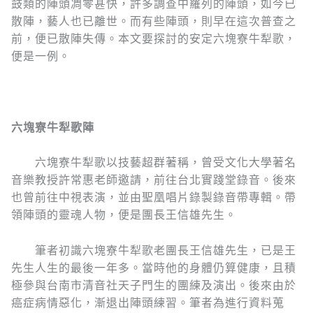
鼓類的陣頭凋零甚快，許多調查中羅列的陣頭，如今已
散陣，藝人也已離世。而有些陣頭，則早在這次普查之
前，便已散陣失傳。本文要探討的安定六塊寮牛犁歌，
便是一例。
六塊寮牛犁歌陣
六塊寮牛犁歌以技藝超群著稱，曾受文化大學著名
音樂教授許常惠老師邀請，前往台北實踐堂錄音。後來
也曾前往中視表演，並由聖凰唱片錄製錄音帶專輯。帶
領陣頭的靈魂人物，便是團長王信雄先生。
筆者初識六塊寮牛犁歌老團長王信雄先生，已是王
先生人生的最後一年多。當時他的身體仍算健康，且積
極參與台南市清音社天子門生的團練及演出。後來由於
癌症病情惡化，漸退出陣頭練習。筆者為進行資料蒐