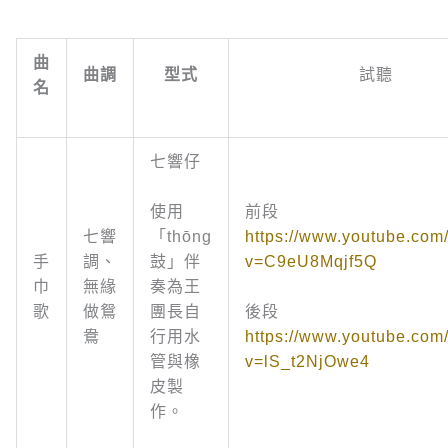
曲
曲調
型式
試聽
名
七響仔
前段
使用
七響
https://www.youtube.com
「thōng
手
調、
v=C9eU8Mqjf5Q
鼓」伴
巾
無緣
奏為王
歌
做鴛
團長自
後段
鴦
行用水
https://www.youtube.com
管與橡
v=lS_t2NjOwe4
皮製
作。