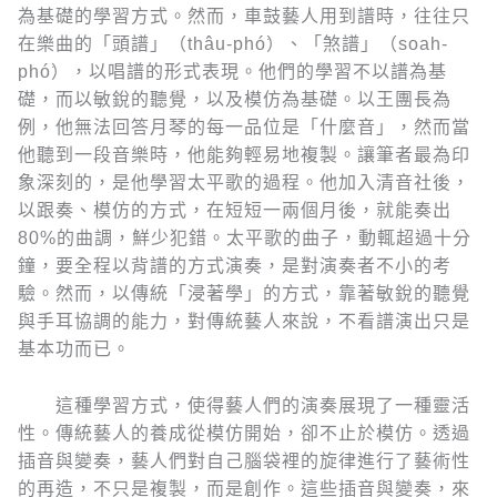
為基礎的學習方式。然而，車鼓藝人用到譜時，往往只
在樂曲的「頭譜」（thâu-phó͘）、「煞譜」（soah-
phó͘），以唱譜的形式表現。他們的學習不以譜為基
礎，而以敏銳的聽覺，以及模仿為基礎。以王團長為
例，他無法回答月琴的每一品位是「什麼音」，然而當
他聽到一段音樂時，他能夠輕易地複製。讓筆者最為印
象深刻的，是他學習太平歌的過程。他加入清音社後，
以跟奏、模仿的方式，在短短一兩個月後，就能奏出
80%的曲調，鮮少犯錯。太平歌的曲子，動輒超過十分
鐘，要全程以背譜的方式演奏，是對演奏者不小的考
驗。然而，以傳統「浸著學」的方式，靠著敏銳的聽覺
與手耳協調的能力，對傳統藝人來說，不看譜演出只是
基本功而已。
這種學習方式，使得藝人們的演奏展現了一種靈活
性。傳統藝人的養成從模仿開始，卻不止於模仿。透過
插音與變奏，藝人們對自己腦袋裡的旋律進行了藝術性
的再造，不只是複製，而是創作。這些插音與變奏，來