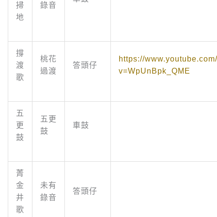
掃
錄音
地
撐
桃花
https://www.youtube.com
渡
答頭仔
過渡
v=WpUnBpk_QME
歌
五
五更
更
車鼓
鼓
鼓
菁
金
未有
答頭仔
井
錄音
歌