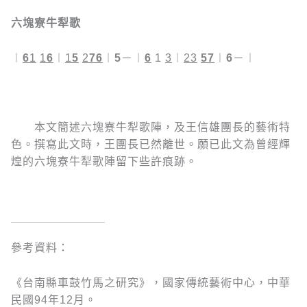
六塊寮牛犁歌
︱
6
1
1
6
︱
1
5
2
76
︱
5
－︱
6
1
3
︱
23
57
︱
6
－︱
本文簡述六塊寮牛犁歌陣，及王信雄團長的藝術特
色。撰寫此文時，王團長已然離世。願已此文為曾經輝
煌的六塊寮牛犁歌陣留下些許痕跡。
參考資料：
《台南縣車鼓竹馬之研究》，國家傳統藝術中心，中華
民國94年12月。