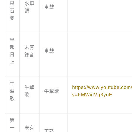
是
水車
車鼓
番
調
婆
早
起
未有
車鼓
日
錄音
上
牛
牛犁
https://www.youtube.com
犁
牛犁歌
歌
v=FMWxIVq3yoE
歌
第
一
未有
車鼓