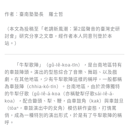
作者：臺南塾塾長 羅士哲
（本文為投稿至「老調新風潮：第2屆聲音的臺灣史研
討會」研究分享之文章，經作者本人同意刊登於本
站。）
「牛犁歌陣」（gû-lê-koa-tīn），是台南地區特有
的車鼓陣頭。演出的型態綜合了音樂、舞蹈、以及戲
劇。在其他地區，少有牛犁歌陣這樣的稱呼，一般都稱
為車鼓陣（chhia-kó͘-tīn）。台南地區，由於流傳獨特
的牛犁仔歌（gû-lê-á-koa（亦稱駛犁仔歌sái-lê-á-
koa），配合鋤頭、犁、鞭，由車鼓角（kak）與車鼓旦
（tòaⁿ，車鼓演出中的女角）模仿耕作姿態，打情罵
俏，成為一種特別的演出形式，於是有了牛犁歌陣的稱
呼。