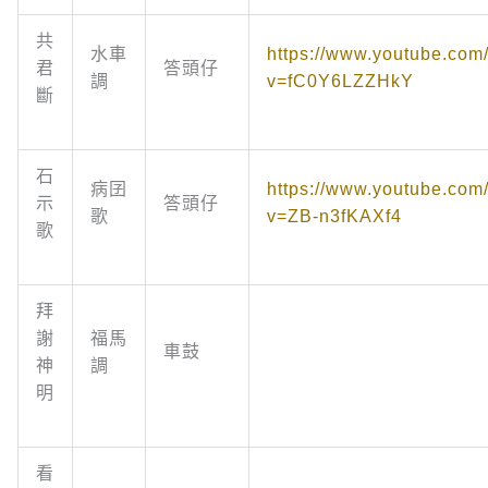
共
水車
https://www.youtube.com
君
答頭仔
調
v=fC0Y6LZZHkY
斷
石
病囝
https://www.youtube.com
示
答頭仔
歌
v=ZB-n3fKAXf4
歌
拜
謝
福馬
車鼓
神
調
明
看