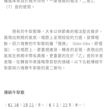
種風味來自於兩大特色，一是慢板的唱法，二是乙
（7）音的使用。
現有的牛犁歌陣，大多以快節奏的唱法配合舞步，
展現出熱鬧的氣氛，唱腔上呈現短促的力道，習慣唱
斷。但六塊寮的牛犁歌則屬「慢撩」（bān-liâu，即慢
版），在唱腔上，更重視連音，轉音的呈現，表現出的
氣氛在熱鬧中帶有典雅。更重要的在於「乙」音的半音
音階，在轉音中表達略帶哀愁的情緒。以下比較傳統牛
犁歌與六塊寮牛犁歌的第二樂句。
傳統牛犁歌
︱
6
1
1
6
︱
1
5
21
︱
5
－︱
6
1
3
︱
23
5
︱
6
－︱