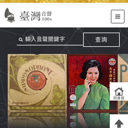
Alt+U：
Alt+C：
跳
上
主
至
方
要
主
主
內
要
選
容
內
查詢
單
區
容
連
結
區
回首頁