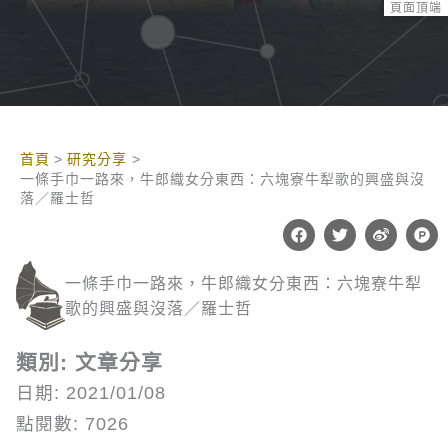
頁面頂端
:::
首頁
研究分享
一條手巾一路來，牛郎織女分東西：六塊寮牛犁歌的興盛與沒
落／羅士哲
F
T
W
P
a
w
e
r
c
i
i
o
e
t
b
d
一條手巾一路來，牛郎織女分東西：六塊寮牛犁
b
t
o
u
o
e
c
歌的興盛與沒落／羅士哲
o
r
t
k
-
h
類別: 文章分享
u
n
日期: 2021/01/08
t
點閱數: 7026