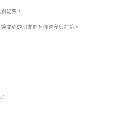
銘謝賜票！
量讓關心的朋友們有機會參與討論。
六）