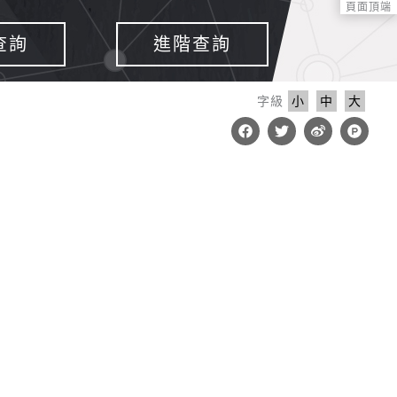
頁面頂端
查詢
進階查詢
字級
小
中
大
F
T
W
P
a
w
e
r
c
i
i
o
e
t
b
d
b
t
o
u
o
e
c
o
r
t
k
-
h
u
n
t