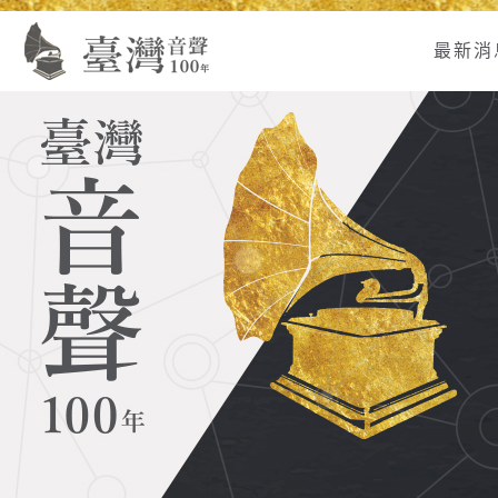
Alt+U：
Alt+C：
跳
:
上
主
至
最新消
方
要
主
主
內
要
選
容
內
單
區
容
連
結
區