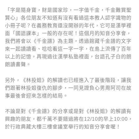
「字是隨身寶，財是國家珍，一字值千金，千金難買聖
賢心」各位朋友不知道有沒有看過這本教人認字識物的
小冊子呢？在義務教育還沒開辦的年代，它可是漢學裡
面「國語課本」一般的存在呢！這個月的知音分享會，
我們將會以《千金譜》為主題，透過館藏千金譜的文字
來一起讀讀看、唸唸看這一字一字，在島上流傳了百年
以上的記憶，再現過往漢學私塾裡面，台語孔子白的朗
朗讀書聲。
另外，《林投姐》的解讀也已經進入了最後階段，讓我
們跟著林投姐復仇的腳步，一同見證負心男周阿司在故
事最後會迎來怎樣的結局。
不論是對《千金譜》的分享或是對《林投姐》的解讀有
興趣的朋友，都千萬不要錯過將在12/10的早上10:00，
於行政典藏大樓三樓會議室舉行的知音分享會喔！