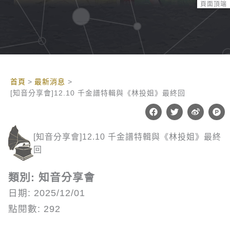
頁面頂端
:::
首頁
最新消息
[知音分享會]12.10 千金譜特輯與《林投姐》最終回
F
T
W
P
a
w
e
r
c
i
i
o
e
t
b
d
[知音分享會]12.10 千金譜特輯與《林投姐》最終
b
t
o
u
o
e
c
回
o
r
t
k
-
h
類別: 知音分享會
u
n
日期: 2025/12/01
t
點閱數: 292