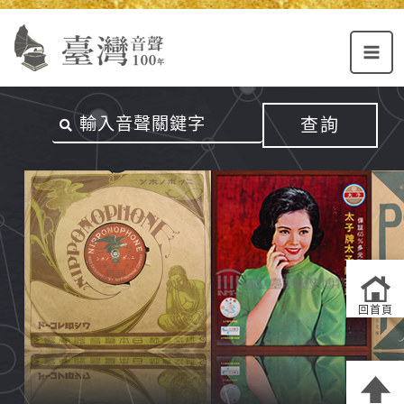
Alt+U：
Alt+C：
跳
上
主
至
方
要
主
主
內
要
選
容
內
查詢
單
區
容
連
結
區
回首頁