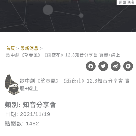
頁面頂端
:::
首頁
最新消息
歌中劇《望春風》《雨夜花》12.3知音分享會 實體+線上
F
T
W
P
a
w
e
r
c
i
i
o
e
t
b
d
歌中劇《望春風》《雨夜花》12.3知音分享會 實
b
t
o
u
o
e
c
體+線上
o
r
t
k
-
h
類別: 知音分享會
u
n
日期: 2021/11/19
t
點閱數: 1482