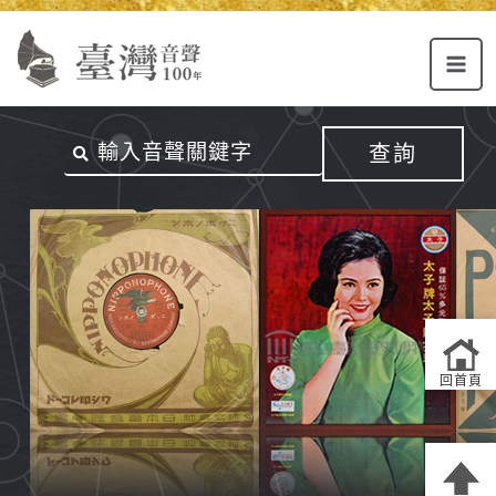
Alt+U：
Alt+C：
跳
上
主
至
方
要
主
主
內
要
選
容
內
查詢
單
區
容
連
結
區
回首頁