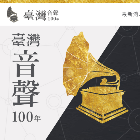
Alt+U：
Alt+C：
跳
:
上
主
至
最新消
方
要
主
主
內
要
選
容
內
單
區
容
連
結
區