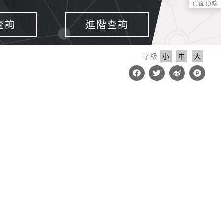
頁面頂端
查詢
進階查詢
字級
小
中
大
F
T
W
P
a
w
e
r
c
i
i
o
e
t
b
d
b
t
o
u
o
e
c
o
r
t
k
-
h
u
n
t