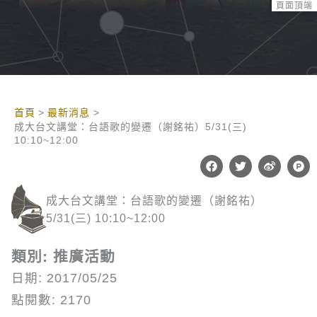
頁面頂端
:::
首頁
最新消息
成大台文講堂：台語歌的變遷（謝銘祐）5/31(三)
10:10~12:00
F
T
W
P
a
w
e
r
c
i
i
o
e
t
b
d
成大台文講堂：台語歌的變遷（謝銘祐）
b
t
o
u
o
e
c
5/31(三) 10:10~12:00
o
r
t
k
-
h
類別: 推廣活動
u
n
日期: 2017/05/25
t
點閱數: 2170