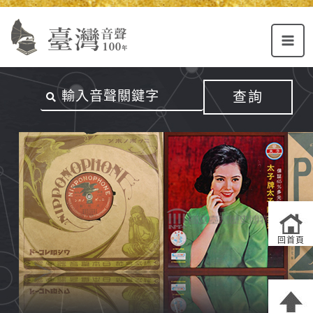
Alt+U：
Alt+C：
跳
上
主
至
方
要
主
主
內
要
選
容
內
查詢
單
區
容
連
結
區
回首頁