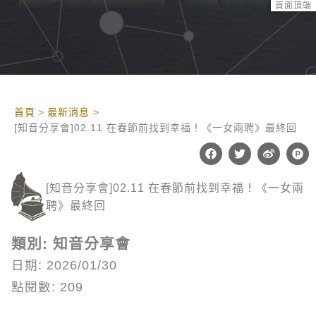
頁面頂端
:::
首頁
最新消息
[知音分享會]02.11 在春節前找到幸福！《一女兩聘》最終回
F
T
W
P
a
w
e
r
c
i
i
o
e
t
b
d
[知音分享會]02.11 在春節前找到幸福！《一女兩
b
t
o
u
o
e
c
聘》最終回
o
r
t
k
-
h
類別: 知音分享會
u
n
日期: 2026/01/30
t
點閱數: 209