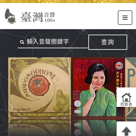
Alt+U：
Alt+C：
跳
上
主
至
方
要
主
主
內
要
選
容
內
查詢
單
區
容
連
結
區
回首頁