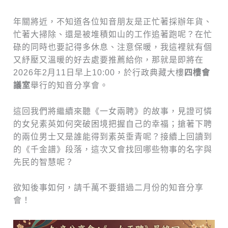
年關將近，不知道各位知音朋友是正忙著採辦年貨、
忙著大掃除、還是被堆積如山的工作追著跑呢？在忙
碌的同時也要記得多休息、注意保暖，我這裡就有個
又紓壓又溫暖的好去處要推薦給你，那就是即將在
2026年2月11日早上10:00，於行政典藏大樓
四樓會
議室
舉行的知音分享會。
這回我們將繼續來聽《一女兩聘》的故事，見證可憐
的女兒素英如何突破困境把握自己的幸福；搶著下聘
的兩位男士又是誰能得到素英垂青呢？接續上回讀到
的《千金譜》段落，這次又會找回哪些物事的名字與
先民的智慧呢？
欲知後事如何，請千萬不要錯過二月份的知音分享
會！