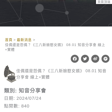
頁面頂端
:::
首頁
最新消息
佳偶還是怨偶？《三八新娘憨女婿》 08.01 知音分享會 線上
+實體
F
T
W
P
a
w
e
r
c
i
i
o
e
t
b
d
佳偶還是怨偶？《三八新娘憨女婿》 08.01 知音
b
t
o
u
o
e
c
分享會 線上+實體
o
r
t
k
-
h
類別: 知音分享會
u
n
日期: 2024/07/24
t
點閱數: 840