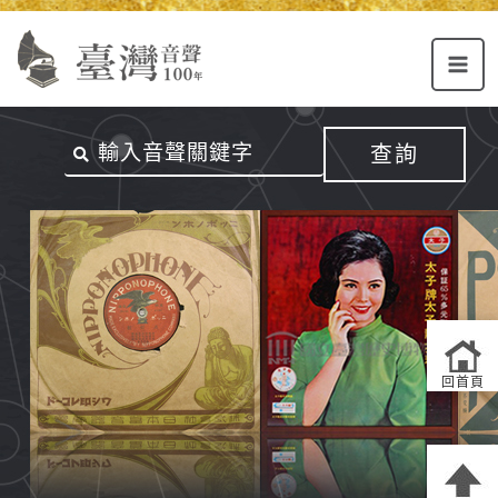
Alt+U：
Alt+C：
跳
上
主
至
方
要
主
主
內
要
選
容
內
查詢
單
區
容
連
結
區
回首頁