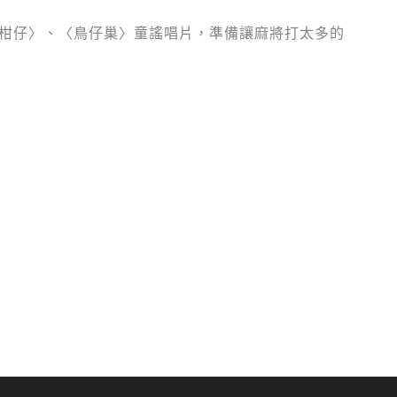
柑仔〉、〈鳥仔巢〉童謠唱片，準備讓麻將打太多的