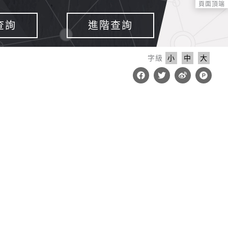
頁面頂端
查詢
進階查詢
字級
小
中
大
F
T
W
P
a
w
e
r
c
i
i
o
e
t
b
d
b
t
o
u
o
e
c
o
r
t
k
-
h
u
n
t