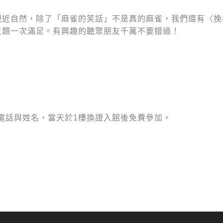
親近自然，除了「麻雀的笑話」不是真的麻雀，我們還有〈挽
主題一次滿足。有興趣的聽眾朋友千萬不要錯過！
，告知連絡電話與姓名，當天於1樓換證入館後免費參加。