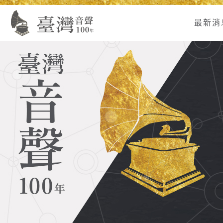
Alt+U：
Alt+C：
跳
:
上
主
至
最新消
方
要
主
主
內
要
選
容
內
單
區
容
連
結
區