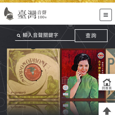
Alt+U：
Alt+C：
跳
上
主
至
方
要
主
主
內
要
選
容
內
查詢
單
區
容
連
結
區
回首頁