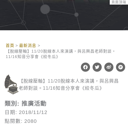
頁面頂端
:::
首頁
最新消息
【脫線壓軸】11/20脫線本人來演講，與呂興昌老師對談。
11/16知音分享會《絞冬瓜》
F
T
W
P
a
w
e
r
c
i
i
o
e
t
b
d
【脫線壓軸】11/20脫線本人來演講，與呂興昌
b
t
o
u
o
e
c
老師對談。11/16知音分享會《絞冬瓜》
o
r
t
k
-
h
類別: 推廣活動
u
n
日期: 2018/11/12
t
點閱數: 2080