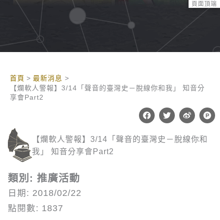
頁面頂端
:::
首頁
最新消息
【爛軟人警報】3/14「聲音的臺灣史－脫線你和我」 知音分
享會Part2
F
T
W
P
a
w
e
r
c
i
i
o
e
t
b
d
【爛軟人警報】3/14「聲音的臺灣史－脫線你和
b
t
o
u
o
e
c
我」 知音分享會Part2
o
r
t
k
-
h
類別: 推廣活動
u
n
日期: 2018/02/22
t
點閱數: 1837