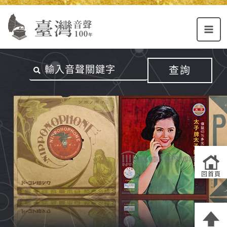
Alt+U：
Alt+C：
跳
上
主
至
方
要
主
主
內
要
選
容
內
查詢
單
區
容
連
結
區
回首頁