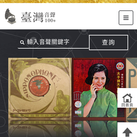
Alt+U：
Alt+C：
跳
上
主
至
方
要
主
主
內
要
選
容
內
查詢
單
區
容
連
結
區
回首頁