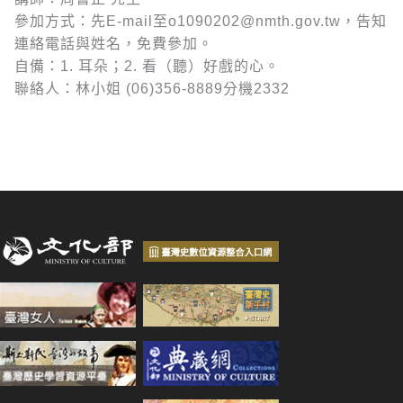
參加方式：先E-mail至o1090202@nmth.gov.tw，告知
連絡電話與姓名，免費參加。
自備：1. 耳朵；2. 看（聽）好戲的心。
聯絡人：林小姐 (06)356-8889分機2332