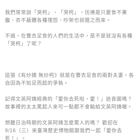
我們常常說「哭枵」、「哭枵」，彷彿是只要食不果
腹、衣不蔽體各種埋怨、吵架也就隨之而來。
不過，在豐衣足食的人們的生活中，是不是就沒有各種
「哭枵」了呢？
這張《有炒嬌 無炒枵》就是在豐衣足食的兩對夫妻，各
自因為不知足而起的爭執。
記得文英阿姨經典的「愛你去死啦，愛！」迷音圖嗎？
故事裡的太太罵起人來可一點都不會輸給文英阿姨喔。
想聽日治時期的文英阿姨怎麼罵人的嗎？ 歡迎在
9/16（三）來臺灣歷史博物館跟我們一起「愛你去
死！」。