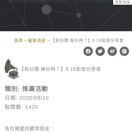
頁面頂端
:::
首頁
最新消息
【有炒嬌 無炒枵？】9.16知音分享會
F
T
W
P
a
w
e
r
c
i
i
o
e
t
b
d
b
t
o
u
【有炒嬌 無炒枵？】9.16知音分享會
o
e
c
o
r
t
k
-
h
類別: 推廣活動
u
n
日期: 2020/09/10
t
點閱數: 1420
各位親愛的聽眾朋友：