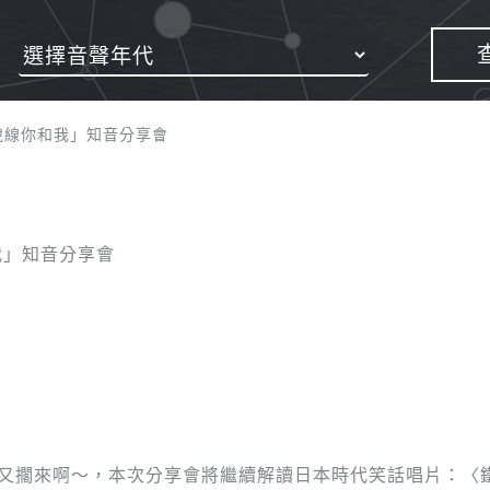
脫線你和我」知音分享會
我」知音分享會
會又擱來啊～，本次分享會將繼續解讀日本時代笑話唱片：〈