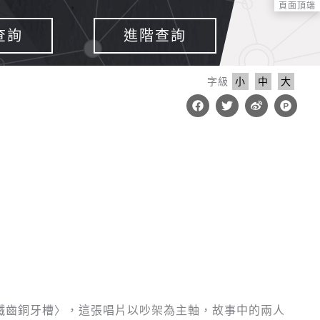
頁面頂端
查詢
進階查詢
字級
小
中
大
F
T
W
P
a
w
e
r
c
i
i
o
e
t
b
d
b
t
o
u
o
e
c
o
r
t
k
-
h
u
n
t
鐵齒銅牙槽〉，這張唱片以吵架為主軸，故事中的兩人