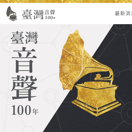
Alt+U：
Alt+C：
跳
:
上
主
至
最新消
方
要
主
主
內
要
選
容
內
單
區
容
連
結
區