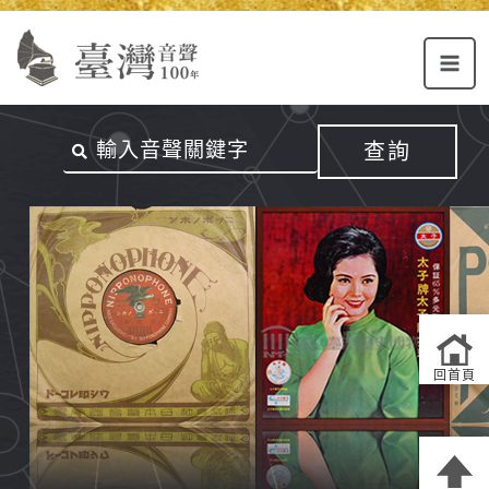
Alt+U：
Alt+C：
跳
上
主
至
方
要
主
主
內
要
選
容
內
查詢
單
區
容
連
結
區
回首頁