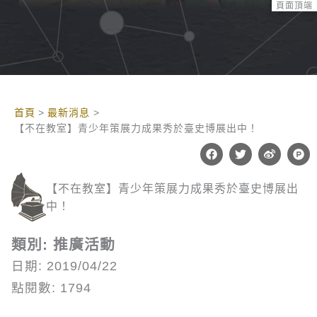
頁面頂端
:::
首頁
最新消息
【不在教室】青少年策展力成果秀於臺史博展出中！
F
T
W
P
a
w
e
r
c
i
i
o
e
t
b
d
【不在教室】青少年策展力成果秀於臺史博展出
b
t
o
u
o
e
c
中！
o
r
t
k
-
h
類別: 推廣活動
u
n
日期: 2019/04/22
t
點閱數: 1794