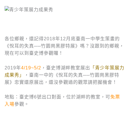
各位鄉親，還記得2018年12月底臺南一中學生策畫的
《悅耳的失真──竹園崗黑膠特展》嗎？沒跟到的鄉親，
現在可以到臺史博參觀囉！
2019年
4/19~5/2
，臺史博湖畔教室展出
「青少年策展力
成果秀」
，臺南一中的《悅耳的失真──竹園崗黑膠特
展》忠實還原展出，還沒參觀過的觀眾請把握機會！
地點：臺史博6號出口對面，位於湖畔的教室，可
免票
入場
參觀。