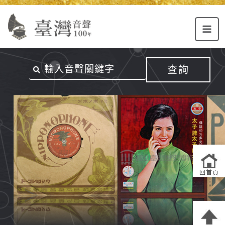
Alt+U：
Alt+C：
跳
上
主
至
方
要
主
主
內
要
選
容
內
查詢
單
區
容
連
結
區
回首頁