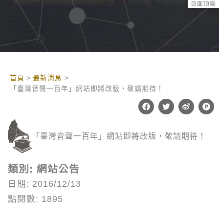
頁面頂端
:::
首頁
最新消息
「臺灣音聲一百年」網站即將改版，敬請期待！
F
T
W
P
a
w
e
r
c
i
i
o
e
t
b
d
b
t
o
u
「臺灣音聲一百年」網站即將改版，敬請期待！
o
e
c
o
r
t
k
-
h
類別: 網站公告
u
n
日期: 2016/12/13
t
點閱數: 1895