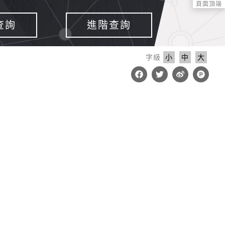
頁面頂端
查詢
進階查詢
字級
小
中
大
F
T
W
P
a
w
e
r
c
i
i
o
e
t
b
d
b
t
o
u
o
e
c
o
r
t
k
-
h
u
n
t