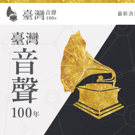
Alt+U：
Alt+C：
跳
:
上
主
至
最新消
方
要
主
主
內
要
選
容
內
單
區
容
連
結
區