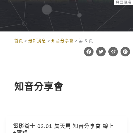
頁面頂端
:::
首頁
最新消息
知音分享會
第 3 頁
F
T
W
P
a
w
e
r
c
i
i
o
e
t
b
d
b
t
o
u
o
e
c
o
r
t
k
-
知音分享會
h
u
n
t
電影辯士 02.01 詹天馬 知音分享會 線上
+實體