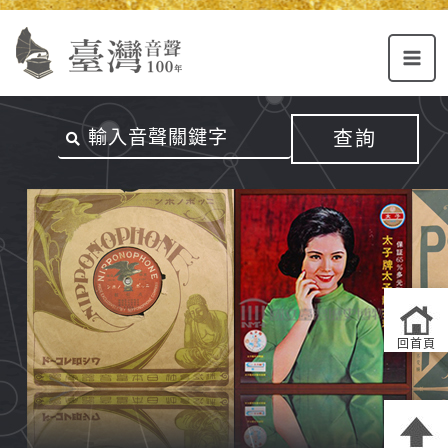
Alt+U：
Alt+C：
跳
上
主
至
方
要
主
主
內
要
選
容
內
查詢
單
區
容
連
結
區
回首頁