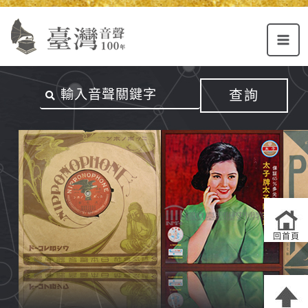
Alt+U：
Alt+C：
跳
上
主
至
方
要
主
主
內
要
選
容
內
查詢
單
區
容
連
結
區
回首頁