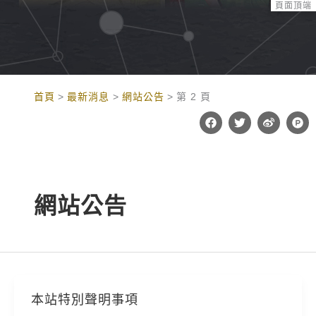
頁面頂端
:::
首頁
最新消息
網站公告
第 2 頁
F
T
W
P
a
w
e
r
c
i
i
o
e
t
b
d
b
t
o
u
o
e
c
o
r
t
k
-
網站公告
h
u
n
t
本站特別聲明事項