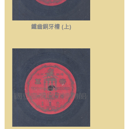
鐵齒銅牙槽 (上)
鐵齒銅牙槽 (下)