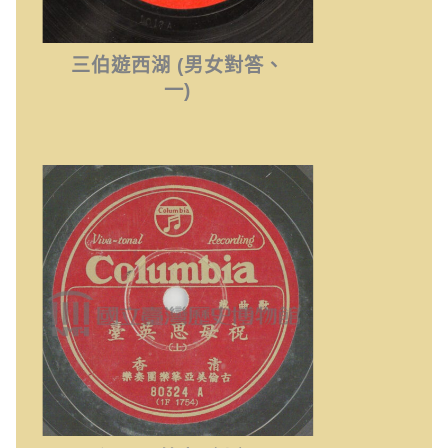
三伯遊西湖 (男女對答、
一)
祝母思英臺（上）