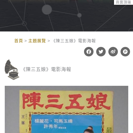
頁面頂端
:::
首頁
主題展覽
《陳三五娘》電影海報
F
T
W
P
a
w
e
r
c
i
i
o
e
t
b
d
b
t
o
u
《陳三五娘》電影海報
o
e
c
o
r
t
k
-
h
u
n
t