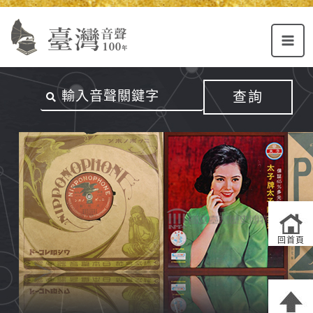
Alt+U：
Alt+C：
跳
上
主
至
方
要
主
主
內
要
選
容
內
查詢
單
區
容
連
結
區
回首頁