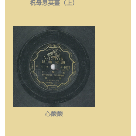
祝母思英臺（上）
心酸酸
心酸酸