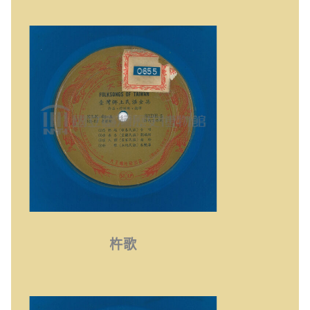
杵歌
杵歌
丟丟咚