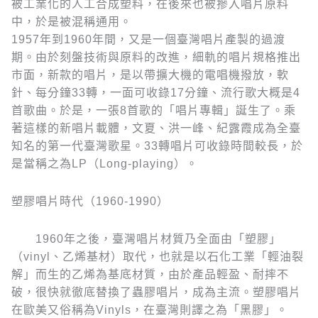
被工業化的人工合成塑料，在後來也被摻入唱片原料
中，於是被混稱通用。
1957年到1960年間，又是一個臺灣唱片產製的過渡
期。由於刻盤技術與原料的改進，細軌的唱片規格推出
市面，新款的唱片，是以帶擴大機的電唱機撥放，軟
針、每分鐘33轉，一面可收錄17分鐘、流行歌大概是4
首歌曲。於是，一張8首歌的「唱片專輯」誕生了。乘
著這樣的新唱片載體，文夏、洪一峰、紀露霞成為全臺
知名的第一代臺灣歌星。33轉唱片可收錄時間較長，於
是當稱之為LP（Long-playing）。
塑膠唱片時代（1960-1990）
1960年之後，臺灣唱片材質乃全面由「塑膠」
（vinyl、乙烯基材）取代，也就是以石化工業「輕油裂
解」而生的乙烯為基底材質，由於產品輕盈、耐摔不
破，很快就徹底替換了蟲膠唱片，成為主流。塑膠唱片
在歐美又俗稱為Vinyls，在臺灣則譯之為「黑膠」。