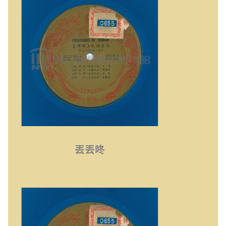
丟丟咚
思想起