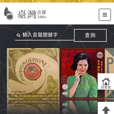
Alt+U：
Alt+C：
跳
上
主
至
方
要
主
主
內
要
選
容
內
查詢
單
區
容
連
結
區
回首頁