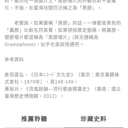
料、壓印在一張圖片上，塑膠唱片的外觀色彩千變萬
化，不過，在臺灣坊間仍泛稱之為「黑膠」。
老實說，如果要稱「黑膠」的話，一律都是黑色的
「蟲膠」比較名符其實，如果排除歷史脈絡，將蟲膠、
塑膠唱片都混稱為「黑膠唱片」(英文通稱為
Gramophone)，似乎也是說得通吧。
參考資料
倉田喜弘，《日本ﾚｺｰﾄﾞ文化史》（東京：東京書籍株
式會社，1979年），頁148-149。
黃裕元，《流風餘韻—流行歌曲開臺史》（臺南：國立
臺灣歷史博物館，2012）。
推薦聆聽
珍藏史料