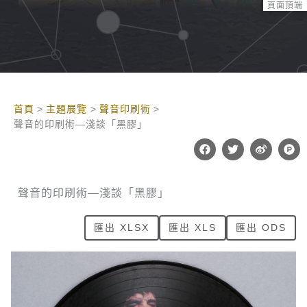
頁面頂端
:::
首頁
主題展覽
聲音印刷術
聲音的印刷術—淺談「黑膠」
F
T
W
P
a
w
e
r
c
i
i
o
e
t
b
d
b
t
o
u
聲音的印刷術—淺談「黑膠」
o
e
c
o
r
t
k
-
匯出 XLSX
匯出 XLS
匯出 ODS
h
u
n
t