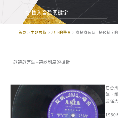
:::
首頁
主題展覽
地下的聲音
愈禁愈有勁--禁歌制度
愈禁愈有勁--禁歌制度的挫折
在台
氣、
最強
19