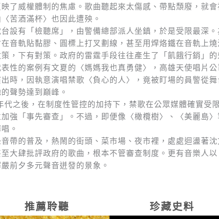
反映了威權體制的焦慮。歌曲聽起來太傷感、帶點頹廢，就會
曲〈苦酒滿杯〉也因此遭殃。
電台設有「檢聽席」，由警備總部派人坐鎮，於是受限最深。
會在音軌貼黏膠、圓標上打叉劃線，甚至用焊烙鐵在音軌上燒
政策，下有對策。政府的雷霆手段往往產生了「飢餓行銷」的
代表性的案例有文夏的〈媽媽我也真勇健〉，高雄天使唱片公司
演出時，因執意演唱禁歌〈負心的人〉，竟被盯場的員警從舞
她的聲勢達到巔峰。
70年代之後，在制度性管控的加持下，禁歌在公眾媒體確實受
並加強「事先審查」。不過，即便像〈橄欖樹〉、〈美麗島〉
彈唱。
錄音帶的普及，熱鬧的街頭、菜市場、夜市裡，處處迴盪著沈
甚至大肆批評政府的歌曲，根本不管審查制度。更有音樂人以
解嚴前夕多元聲音迸發的景象。
推薦聆聽
珍藏史料