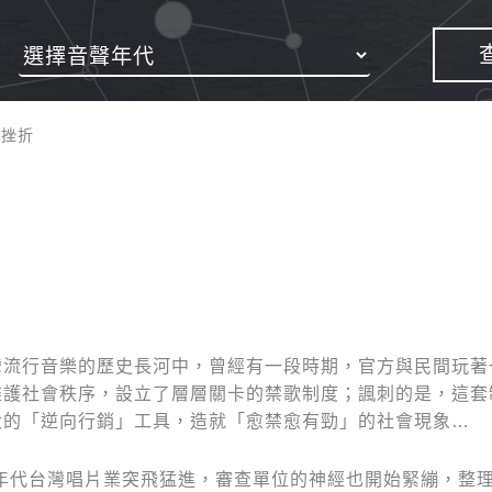
的挫折
灣流行音樂的歷史長河中，曾經有一段時期，官方與民間玩著
維護社會秩序，設立了層層關卡的禁歌制度；諷刺的是，這套
大的「逆向行銷」工具，造就「愈禁愈有勁」的社會現象…
60年代台灣唱片業突飛猛進，審查單位的神經也開始緊繃，整