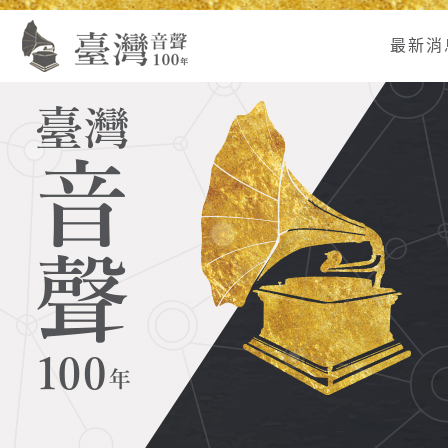
Alt+U：
Alt+C：
跳
:
上
主
至
最新消
方
要
主
主
內
要
選
容
內
單
區
容
連
結
區