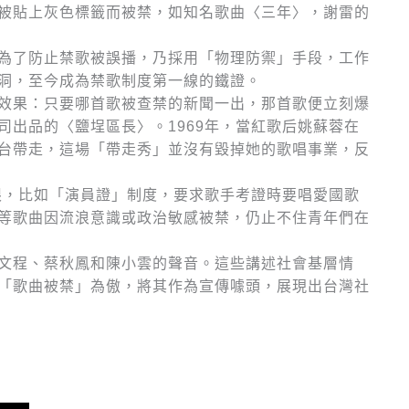
被貼上灰色標籤而被禁，如知名歌曲〈三年〉，謝雷的
為了防止禁歌被誤播，乃採用「物理防禦」手段，工作
洞，至今成為禁歌制度第一線的鐵證。
效果：只要哪首歌被查禁的新聞一出，那首歌便立刻爆
出品的〈鹽埕區長〉。1969年，當紅歌后姚蘇蓉在
台帶走，這場「帶走秀」並沒有毀掉她的歌唱事業，反
限，比如「演員證」制度，要求歌手考證時要唱愛國歌
等歌曲因流浪意識或政治敏感被禁，仍止不住青年們在
文程、蔡秋鳳和陳小雲的聲音。這些講述社會基層情
「歌曲被禁」為傲，將其作為宣傳噱頭，展現出台灣社