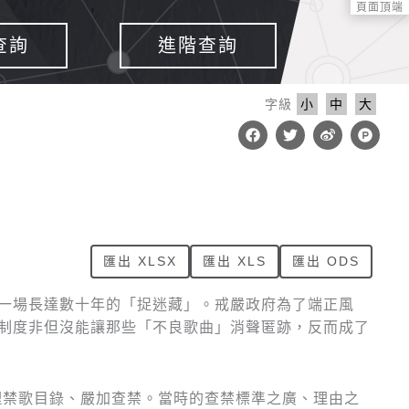
頁面頂端
查詢
進階查詢
字級
小
中
大
F
T
W
P
a
w
e
r
c
i
i
o
e
t
b
d
b
t
o
u
o
e
c
o
r
t
k
-
h
u
匯出 XLSX
匯出 XLS
匯出 ODS
n
t
一場長達數十年的「捉迷藏」。戒嚴政府為了端正風
制度非但沒能讓那些「不良歌曲」消聲匿跡，反而成了
理禁歌目錄、嚴加查禁。當時的查禁標準之廣、理由之