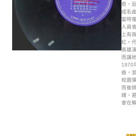
奇，
成名
當時
人員
上有
紅。
高雄
而讓
19
曲，
校園
而後
緒、
會在