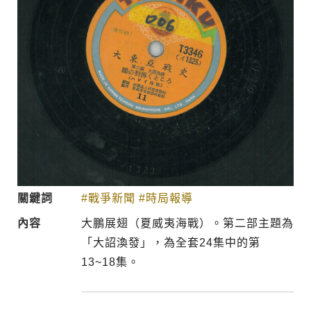
關鍵詞
#戰爭新聞
#時局報導
內容
大鵬展翅（夏威夷海戰）。第二部主題為
「大詔渙發」，為全套24集中的第
13~18集。