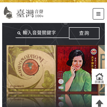
Alt+U：
Alt+C：
跳
上
主
至
方
要
主
主
內
要
選
容
內
查詢
單
區
容
連
結
區
回首頁