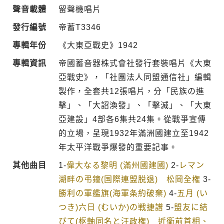
聲音載體
留聲機唱片
發行編號
帝蓄T3346
專輯年份
《大東亞戰史》1942
專輯資訊
帝國蓄音器株式會社發行套裝唱片《大東
亞戰史》，「社團法人同盟通信社」編輯
製作，全套共12張唱片，分「民族の進
擊」、「大詔渙發」、「擊滅」、「大東
亞建設」4部各6集共24集。從戰爭宣傳
的立場，呈現1932年滿洲國建立至1942
年太平洋戰爭爆發的重要記事。
其他曲目
1-
偉大なる黎明 (滿州國建國)
2-
レマン
湖畔の弔鐘(国際連盟脱退) 松岡全権
3-
勝利の軍艦旗(海軍条約破棄)
4-
五月 (い
つき)六日 (むいか)の戦捷譜
5-
盟友に結
びて(枢軸同名と汪政権) 近衛前首相、