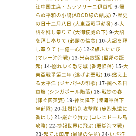
汪中国主席、ムッソリーニ伊首相
6-
帰
らぬ平和の小鳩(ABCD線の結成)
7-
歷史
の日十二月八日 (大東亞戰爭勃發)
8-
大
詔を拜し奉りて (大御稜威の下)
9-
大詔
を拜し奉りて (必勝の信念)
10-
大詔を拜
し奉りて (一億一心)
12-
Z旗ふたたび
(マレー沖海戰)
13-
米英放逐 (盟邦の蹶
起)
14-
崩れゆく敵牙城 (香港陷落)
15-
大
東亞戰爭第二年 (遂げよ聖戰)
16-
燃え上
る太平洋 (ジヤバ沖の凱歌)
17-
飜へる日
章旗 (シンガポール陷落)
18-
戰捷の春
(仰ぐ御英姿)
19-
神兵降下 (陸海軍落下
傘部隊)
20-
壯烈特別攻擊隊 (忠烈永遠に
香はし)
21-
嚴たり實力 (コレヒドール島
攻略)
22-
捷報世界に飛ぶ (珊瑚海マ戰)
23-
起てよ印度 (最後の決意)
24-
いざ征