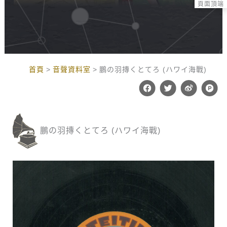
頁面頂端
:::
首頁
音聲資料室
鵬の羽摶くとてろ (ハワイ海戰)
F
T
W
P
a
w
e
r
c
i
i
o
e
t
b
d
b
t
o
u
o
e
c
鵬の羽摶くとてろ (ハワイ海戰)
o
r
t
k
-
h
u
n
t