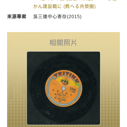
かん建設戰に (甦へる共榮圈)
來源專案
吳三連中心寄存(2015)
相關照片