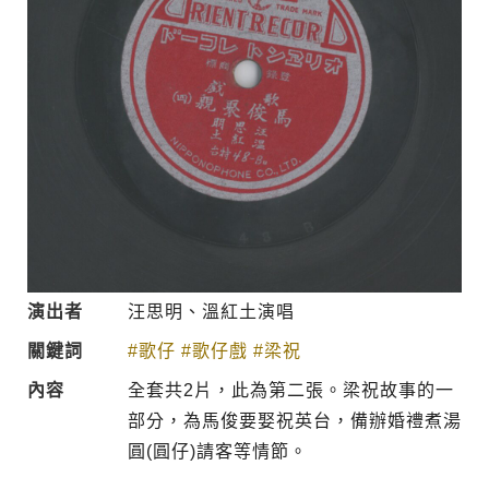
演出者
汪思明、溫紅土演唱
關鍵詞
#歌仔
#歌仔戲
#梁祝
內容
全套共2片，此為第二張。梁祝故事的一
部分，為馬俊要娶祝英台，備辦婚禮煮湯
圓(圓仔)請客等情節。