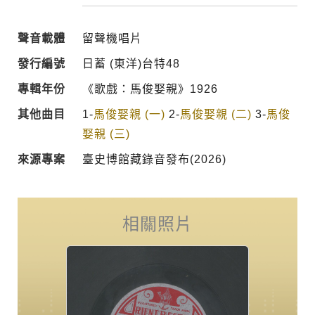
聲音載體
留聲機唱片
發行編號
日蓄 (東洋)台特48
專輯年份
《歌戲：馬俊娶親》1926
其他曲目
1-
馬俊娶親 (一)
2-
馬俊娶親 (二)
3-
馬俊
娶親 (三)
來源專案
臺史博館藏錄音發布(2026)
相關照片