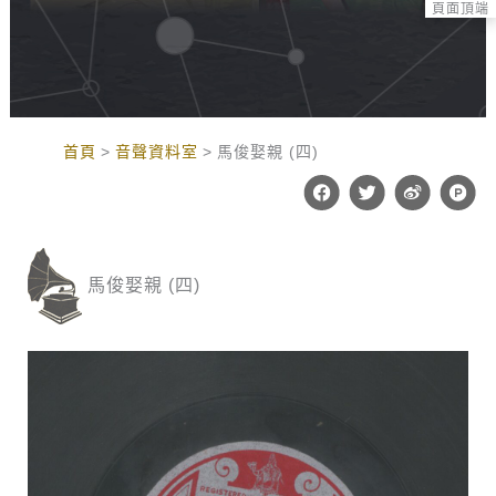
頁面頂端
:::
首頁
音聲資料室
馬俊娶親 (四)
F
T
W
P
a
w
e
r
c
i
i
o
e
t
b
d
b
t
o
u
o
e
c
馬俊娶親 (四)
o
r
t
k
-
h
u
n
t