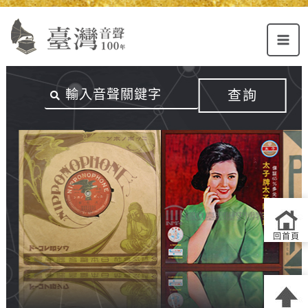
Alt+U：
Alt+C：
跳
上
主
至
方
要
主
主
內
要
選
容
內
查詢
單
區
容
連
結
區
回首頁