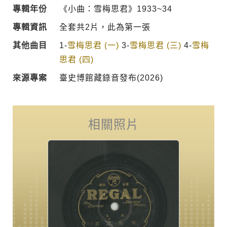
專輯年份
《小曲：雪梅思君》1933~34
專輯資訊
全套共2片，此為第一張
其他曲目
1-
雪梅思君 (一)
3-
雪梅思君 (三)
4-
雪梅
思君 (四)
來源專案
臺史博館藏錄音發布(2026)
相關照片