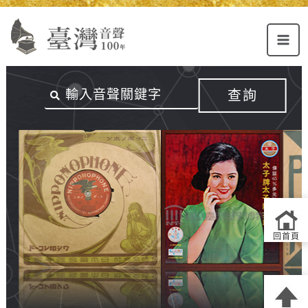
Alt+U：
Alt+C：
跳
上
主
至
方
要
主
主
內
要
選
容
內
查詢
單
區
容
連
結
區
回首頁