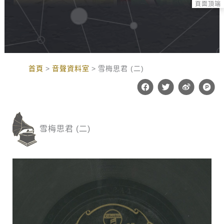
頁面頂端
:::
首頁
音聲資料室
雪梅思君 (二)
F
T
W
P
a
w
e
r
c
i
i
o
e
t
b
d
b
t
o
u
o
e
c
雪梅思君 (二)
o
r
t
k
-
h
u
n
t