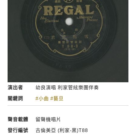
演出者
幼良演唱 利家管絃樂團伴奏
關鍵詞
#小曲
#藝旦
聲音載體
留聲機唱片
發行編號
古倫美亞 (利家-黑)T88