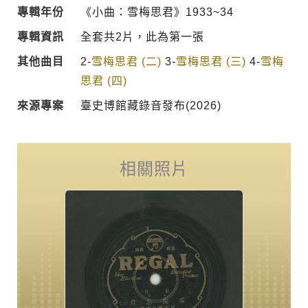
專輯年份
《小曲：雪梅思君》1933~34
專輯資訊
全套共2片，此為第一張
其他曲目
2-
雪梅思君 (二)
3-
雪梅思君 (三)
4-
雪梅
思君 (四)
來源專案
臺史博館藏錄音發布(2026)
相關照片