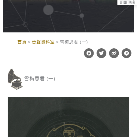
頁面頂端
:::
首頁
音聲資料室
雪梅思君 (一)
F
T
W
P
a
w
e
r
c
i
i
o
e
t
b
d
b
t
o
u
o
e
c
雪梅思君 (一)
o
r
t
k
-
h
u
n
t