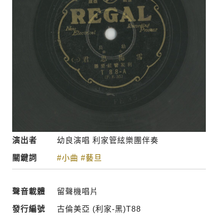
演出者
幼良演唱 利家管絃樂團伴奏
關鍵詞
#小曲
#藝旦
聲音載體
留聲機唱片
發行編號
古倫美亞 (利家-黑)T88