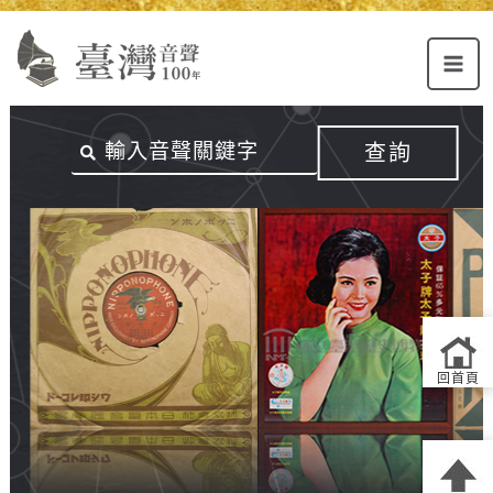
Alt+U：
Alt+C：
跳
上
主
至
方
要
主
主
內
要
選
容
內
查詢
單
區
容
連
結
區
回首頁