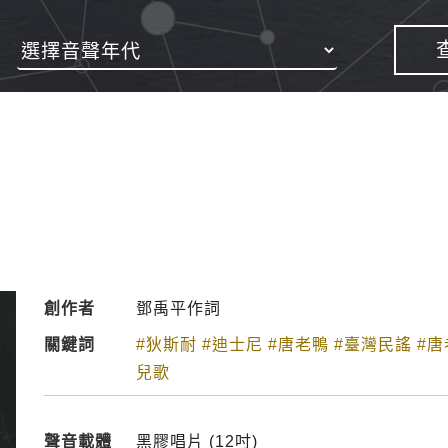
創作者
鄧禹平作詞
關鍵詞
#狄斯耐
#迪士尼
#唐老鴨
#臺灣民謠
#
兒歌
聲音載體
黑膠唱片 (12吋)