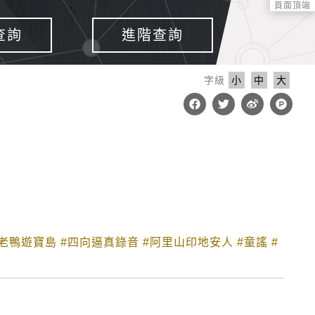
頁面頂端
查詢
進階查詢
字級
小
中
大
F
T
W
P
a
w
e
r
c
i
i
o
e
t
b
d
b
t
o
u
o
e
c
o
r
t
k
-
h
u
n
t
唐老鴨遊寶島
#四向逼真錄音
#阿里山印地安人
#童謠
#