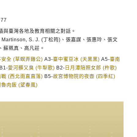
77
插與臺灣各地及教育相關之對話。
rtinson, S. J. (丁松筠)、張嘉謀、張惠玲、張文
、蘇珮真、高凡莊。
安全 (草螟弄雞公)
A3-
臺中蜜豆冰 (天黑黑)
A5-
臺南
B1-
愛河髒又臭 (牛犁歌)
B2-
日月潭陪照女郎 (杵歌)
戰 (西北雨直直落)
B5-
故宮博物院的夜壺 (四季紅)
魯肉飯 (望春風)