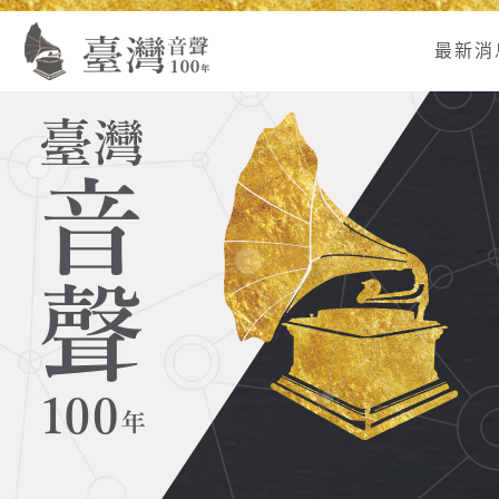
Alt+U：
Alt+C：
跳
:
上
主
至
最新消
方
要
主
主
內
要
選
容
內
單
區
容
連
結
區