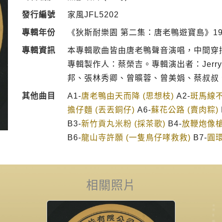
發行編號
家風JFL5202
專輯年份
《狄斯耐樂園 第二集：唐老鴨遊寶島》19
專輯資訊
本專輯歌曲皆由唐老鴨聲音演唱，中間穿
專輯製作人：蔡榮吉。專輯演出者：Jerry Ma
邦、張林秀卿、曾曠蓉、曾美娟、蔡叔叔
其他曲目
A1-
唐老鴨由天而降 (思想枝)
A2-
斑馬線不
擔仔麵 (丟丟銅仔)
A6-
蘇花公路 (賣肉粽)
B3-
新竹貢丸米粉 (採茶歌)
B4-
放鞭炮像槍
B6-
龍山寺許願 (一隻鳥仔哮救救)
B7-
圓環
相關照片