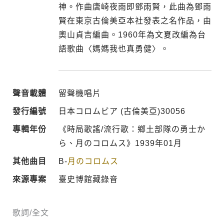
神。作曲唐崎夜雨即鄧雨賢，此曲為鄧雨
賢在東京古倫美亞本社發表之名作品，由
奧山貞吉編曲。1960年為文夏改編為台
語歌曲〈媽媽我也真勇健〉。
聲音載體
留聲機唱片
發行編號
日本コロムビア (古倫美亞)30056
專輯年份
《時局歌謠/流行歌：鄉土部隊の勇士か
ら、月のコロムス》1939年01月
其他曲目
B-
月のコロムス
來源專案
臺史博館藏錄音
歌詞/全文