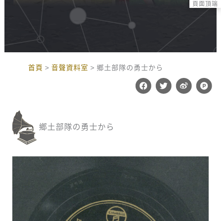
頁面頂端
:::
首頁
音聲資料室
鄉土部隊の勇士から
F
T
W
P
a
w
e
r
c
i
i
o
e
t
b
d
b
t
o
u
o
e
c
鄉土部隊の勇士から
o
r
t
k
-
h
u
n
t