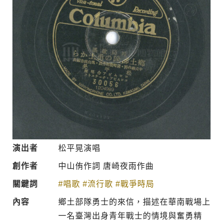
演出者
松平晃演唱
創作者
中山侑作詞 唐崎夜雨作曲
關鍵詞
#唱歌
#流行歌
#戰爭時局
內容
鄉土部隊勇士的來信，描述在華南戰場上
一名臺灣出身青年戰士的情境與奮勇精