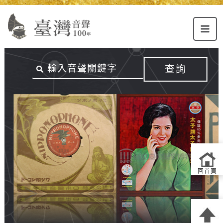
Alt+U：
Alt+C：
跳
上
主
至
方
要
主
主
內
要
選
容
內
查詢
單
區
容
連
結
區
回首頁