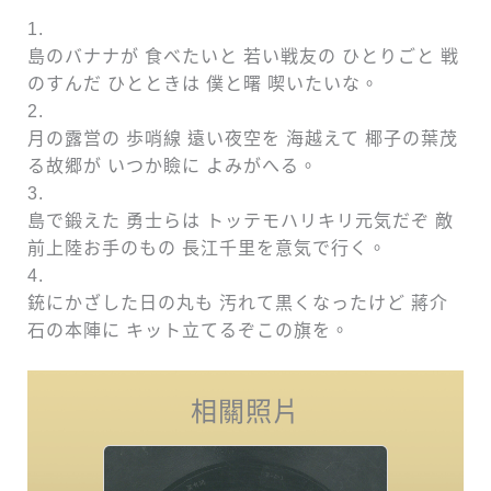
1.
島のバナナが 食べたいと 若い戦友の ひとりごと 戦
のすんだ ひとときは 僕と曙 喫いたいな。
2.
月の露営の 歩哨線 遠い夜空を 海越えて 椰子の葉茂
る故郷が いつか瞼に よみがへる。
3.
島で鍛えた 勇士らは トッテモハリキリ元気だぞ 敵
前上陸お手のもの 長江千里を意気で行く。
4.
銃にかざした日の丸も 汚れて黒くなったけど 蔣介
石の本陣に キット立てるぞこの旗を。
相關照片