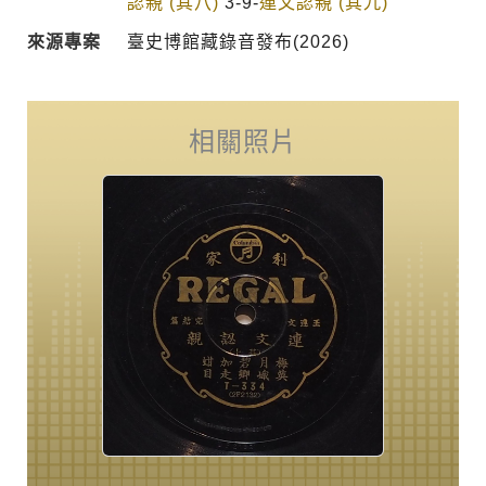
認親 (其八)
3-9-
連文認親 (其九)
來源專案
臺史博館藏錄音發布(2026)
相關照片