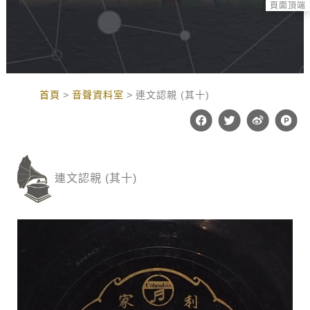
頁面頂端
:::
首頁
音聲資料室
連文認親 (其十)
F
T
W
P
a
w
e
r
c
i
i
o
e
t
b
d
b
t
o
u
o
e
c
連文認親 (其十)
o
r
t
k
-
h
u
n
t