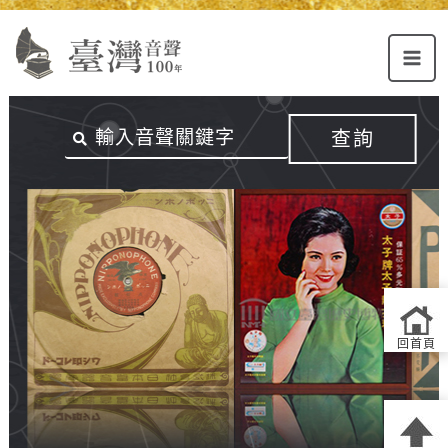
Alt+U：
Alt+C：
跳
上
主
至
方
要
主
主
內
要
選
容
內
查詢
單
區
容
連
結
區
回首頁