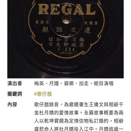
演出者
梅英、月娥、碧卿、加走、蚶目演唱
關鍵詞
#歌仔戲
內容
歌仔戲錄音，為磨鏡書生王連文與相爺千
金杜月嬌的愛情故事。全篇故事概要為兩
人以乾坤寶鏡為定情信物私訂婚約，相爺
盛怒命人將杜月嬌投入江中，月嬌逃過一