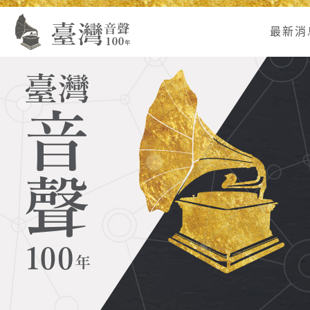
Alt+U：
Alt+C：
跳
:
上
主
至
最新消
方
要
主
主
內
要
選
容
內
單
區
容
連
結
區