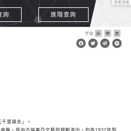
頁面頂端
查詢
進階查詢
字級
小
中
大
F
T
W
P
a
w
e
r
c
i
i
o
e
t
b
d
b
t
o
u
o
e
c
o
r
t
k
-
h
u
n
t
氏千里尋夫」。
張曲盤，是由古倫美亞文藝部規劃演出，均為1932年製