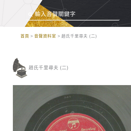
:::
首頁
音聲資料室
趙氏千里尋夫 (二)
趙氏千里尋夫 (二)