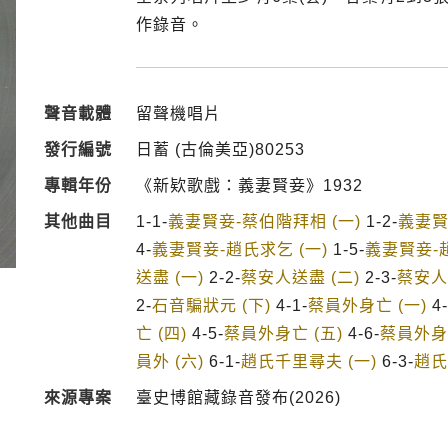
作錄音。
聲音載體
留聲機唱片
發行編號
日蓄 (古倫美亞)80253
專輯年份
《新欵歌戲：義妻賢妾》1932
其他曲目
1-1-
義妻賢妾-蔡伯階拜相 (一)
1-2-
義妻賢
4-
義妻賢妾-趙氏求乞 (一)
1-5-
義妻賢妾-趙
送盡 (一)
2-2-
蔡安人送盡 (二)
2-3-
蔡安人
2-
石音騙狀元 (下)
4-1-
蔡員外身亡 (一)
4-
亡 (四)
4-5-
蔡員外身亡 (五)
4-6-
蔡員外身亡
員外 (六)
6-1-
趙氏千里尋夫 (一)
6-3-
趙氏
來源專案
臺史博館藏錄音發布(2026)