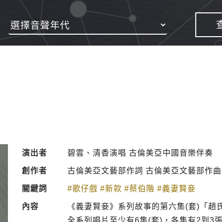
演出者
碧雲、清香演唱 古倫美亞中國音樂伴奏
創作者
古倫美亞文藝部作詞 古倫美亞文藝部作曲
關鍵詞
#歌仔戲
#新款
#蔡伯階
#義妻賢妾
內容
《義妻賢妾》系列故事的第六集(套)「趙
全系列唱片至少有6集(套)，各集有2到3