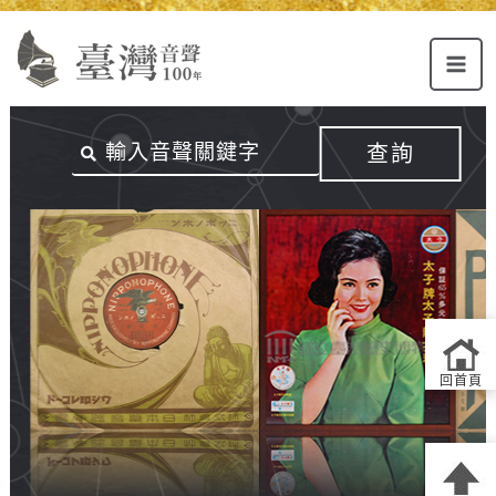
Alt+U：
Alt+C：
跳
上
主
至
方
要
主
主
內
要
選
容
內
查詢
單
區
容
連
結
區
回首頁