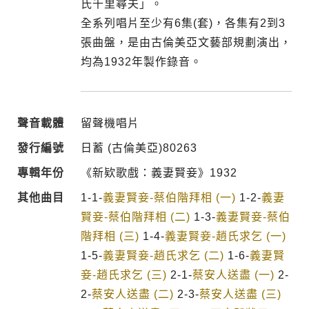
氏千里尋夫」。
全系列唱片至少有6集(套)，各集有2到3
張曲盤，是由古倫美亞文藝部規劃演出，
均為1932年製作錄音。
聲音載體
留聲機唱片
發行編號
日蓄 (古倫美亞)80263
專輯年份
《新欵歌戲：義妻賢妾》1932
其他曲目
1-1-
義妻賢妾-蔡伯階拜相 (一)
1-2-
義妻
賢妾-蔡伯階拜相 (二)
1-3-
義妻賢妾-蔡伯
階拜相 (三)
1-4-
義妻賢妾-趙氏求乞 (一)
1-5-
義妻賢妾-趙氏求乞 (二)
1-6-
義妻賢
妾-趙氏求乞 (三)
2-1-
蔡安人送盡 (一)
2-
2-
蔡安人送盡 (二)
2-3-
蔡安人送盡 (三)