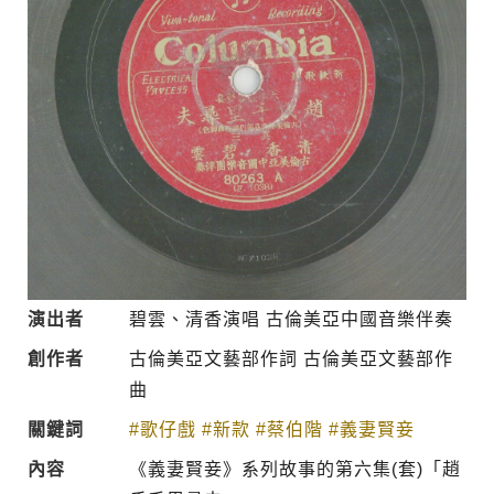
演出者
碧雲、清香演唱 古倫美亞中國音樂伴奏
創作者
古倫美亞文藝部作詞 古倫美亞文藝部作
曲
關鍵詞
#歌仔戲
#新款
#蔡伯階
#義妻賢妾
內容
《義妻賢妾》系列故事的第六集(套)「趙