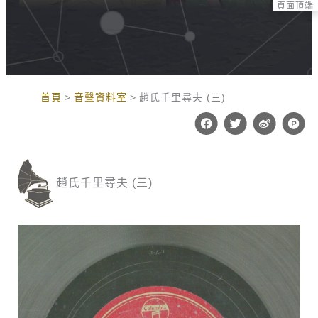
頁面頂端
:::
首頁
音聲資料室
趙氏千里尋夫 (三)
F
T
W
P
a
w
e
r
c
i
i
o
e
t
b
d
b
t
o
u
o
e
c
趙氏千里尋夫 (三)
o
r
t
k
-
h
u
n
t