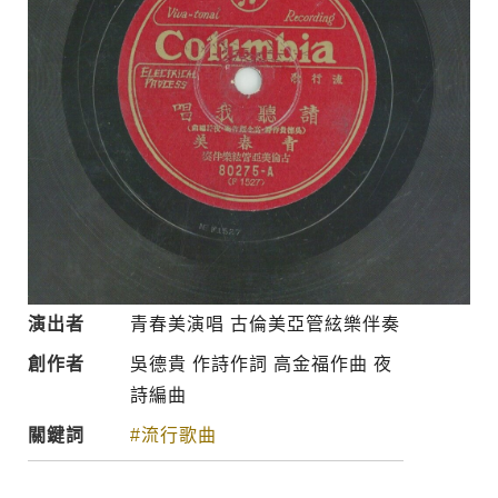
演出者
青春美演唱 古倫美亞管絃樂伴奏
創作者
吳德貴 作詩作詞 高金福作曲 夜
詩編曲
關鍵詞
#流行歌曲