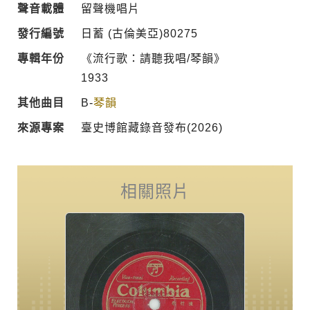
聲音載體
留聲機唱片
發行編號
日蓄 (古倫美亞)80275
專輯年份
《流行歌：請聽我唱/琴韻》
1933
其他曲目
B-
琴韻
來源專案
臺史博館藏錄音發布(2026)
相關照片