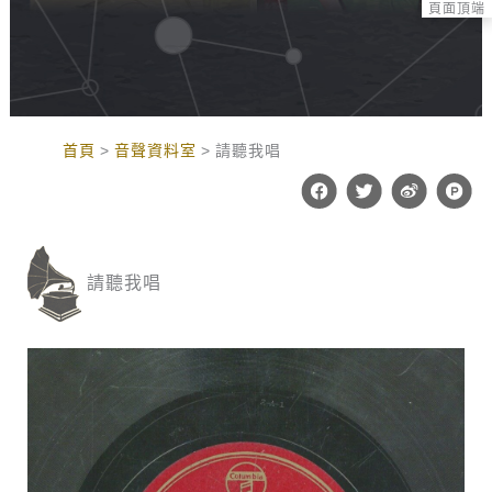
頁面頂端
:::
首頁
音聲資料室
請聽我唱
F
T
W
P
a
w
e
r
c
i
i
o
e
t
b
d
b
t
o
u
o
e
c
請聽我唱
o
r
t
k
-
h
u
n
t