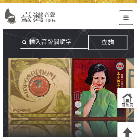
Alt+U：
Alt+C：
跳
上
主
至
方
要
主
主
內
要
選
容
內
查詢
單
區
容
連
結
區
回首頁