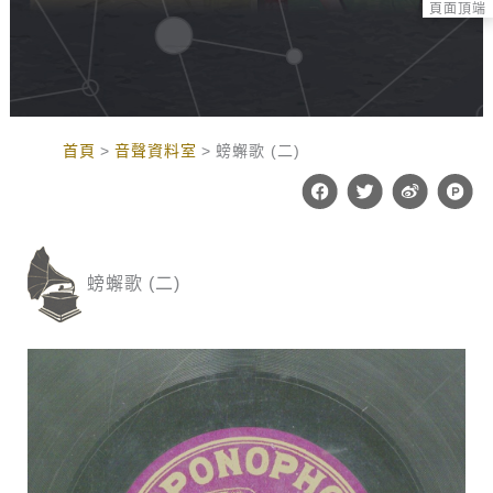
頁面頂端
:::
首頁
音聲資料室
螃蠏歌 (二)
F
T
W
P
a
w
e
r
c
i
i
o
e
t
b
d
b
t
o
u
o
e
c
螃蠏歌 (二)
o
r
t
k
-
h
u
n
t