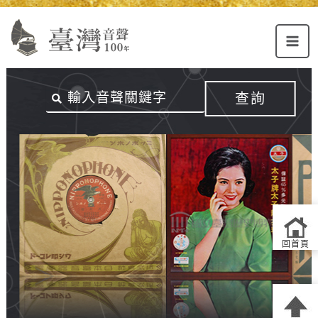
Alt+U：
Alt+C：
跳
上
主
至
方
要
主
主
內
要
選
容
內
查詢
單
區
容
連
結
區
回首頁