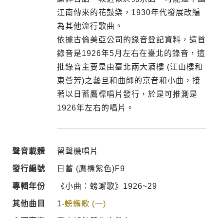
江南傳來的花鼓樂，1930年代發展改編
為其他流行歌曲。
依據古倫美亞公司的錄音登記資料，這首
錄音是1926年5月左右在臺北的錄音，這
批錄音主要是由臺北兩大酒樓 (江山樓和
東薈芳)之藝旦和曲師的京音和小曲，接
著以日蓄鷹標唱片發行，於是可推測是
1926年左右的唱片。
聲音載體
留聲機唱片
發行編號
日蓄 (鷹標紫色)F9
專輯年份
《小曲：螃蠏歌》1926~29
其他曲目
1-
螃蠏歌 (一)