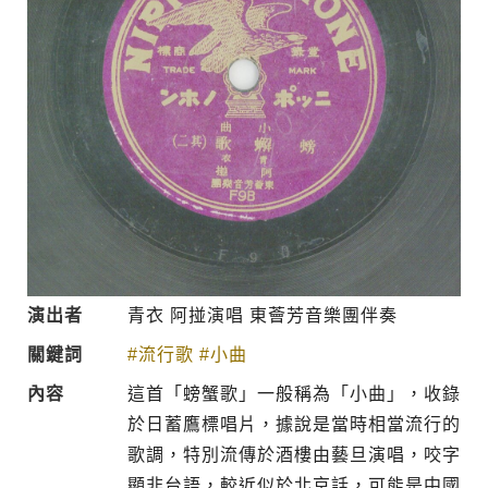
演出者
青衣 阿掽演唱 東薈芳音樂團伴奏
關鍵詞
#流行歌
#小曲
內容
這首「螃蟹歌」一般稱為「小曲」，收錄
於日蓄鷹標唱片，據說是當時相當流行的
歌調，特別流傳於酒樓由藝旦演唱，咬字
顯非台語，較近似於北京話，可能是中國