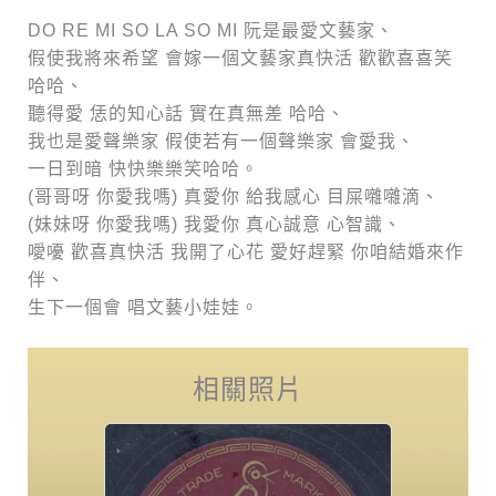
DO RE MI SO LA SO MI 阮是最愛文藝家、
假使我將來希望 會嫁一個文藝家真快活 歡歡喜喜笑
哈哈、
聽得愛 恁的知心話 實在真無差 哈哈、
我也是愛聲樂家 假使若有一個聲樂家 會愛我、
一日到暗 快快樂樂笑哈哈。
(哥哥呀 你愛我嗎) 真愛你 給我感心 目屎囃囃滴、
(妹妹呀 你愛我嗎) 我愛你 真心誠意 心智識、
噯嚘 歡喜真快活 我開了心花 愛好趕緊 你咱結婚來作
伴、
生下一個會 唱文藝小娃娃。
相關照片