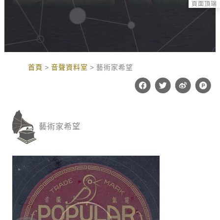
頁面頂端
:::
首頁
音聲資料室
藝術家希望
F
T
W
P
a
w
e
r
c
i
i
o
e
t
b
d
b
t
o
u
o
e
c
藝術家希望
o
r
t
k
-
h
u
n
t