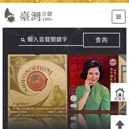
Alt+U：
Alt+C：
跳
上
主
至
方
要
主
主
內
要
選
容
內
查詢
單
區
容
連
結
區
回首頁