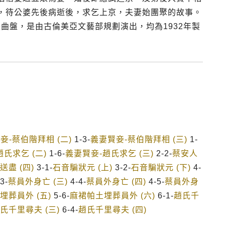
，待公婆先後病逝後，求乞上京，夫妻始團聚的故事。
張曲盤，是由古倫美亞文藝部規劃演出，均為1932年製
妾-蔡伯階拜相 (二)
1-3-
義妻賢妾-蔡伯階拜相 (三)
1-
氏求乞 (二)
1-6-
義妻賢妾-趙氏求乞 (三)
2-2-
蔡安人
送盡 (四)
3-1-
石音騙狀元 (上)
3-2-
石音騙狀元 (下)
4-
3-
蔡員外身亡 (三)
4-4-
蔡員外身亡 (四)
4-5-
蔡員外身
埋葬員外 (五)
5-6-
麻裙帕土埋葬員外 (六)
6-1-
趙氏千
氏千里尋夫 (三)
6-4-
趙氏千里尋夫 (四)