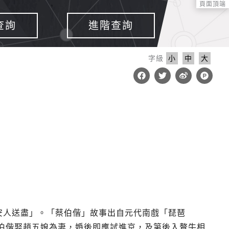
頁面頂端
查詢
進階查詢
字級
小
中
大
F
T
W
P
a
w
e
r
c
i
i
o
e
t
b
d
b
t
o
u
o
e
c
o
r
t
k
-
h
u
n
t
蔡安人送盡」。「蔡伯偕」故事出自元代南戲「琵琶
伯偕娶趙五娘為妻，婚後即應試進京，及第後入贅牛相