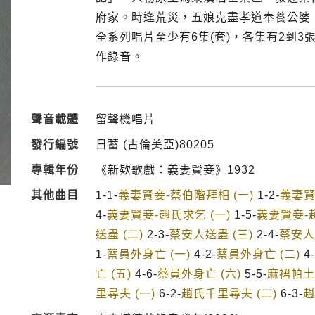
府家。時逢荒災，五娘克盡孝道奉養公婆
全系列唱片至少有6集(套)，各集有2到3
作錄音。
聲音載體
留聲機唱片
發行編號
日蓄 (古倫美亞)80205
專輯年份
《新欵歌戲：義妻賢妾》1932
其他曲目
1-1-
義妻賢妾-蔡伯階拜相 (一)
1-2-
義妻賢
4-
義妻賢妾-趙氏求乞 (一)
1-5-
義妻賢妾-趙
送盡 (二)
2-3-
蔡安人送盡 (三)
2-4-
蔡安人
1-
蔡員外身亡 (一)
4-2-
蔡員外身亡 (二)
4-
亡 (五)
4-6-
蔡員外身亡 (六)
5-5-
麻裙帕土
里尋夫 (一)
6-2-
趙氏千里尋夫 (二)
6-3-
趙