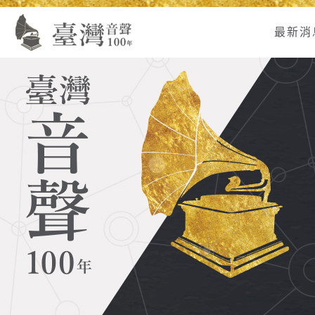
Alt+U：
Alt+C：
跳
:
上
主
至
最新消
方
要
主
主
內
要
選
容
內
單
區
容
連
結
區