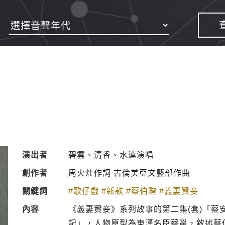
演出者
碧雲、清香、水連演唱
創作者
周火灶作詞 古倫美亞文藝部作曲
關鍵詞
#歌仔戲
#新款
#蔡伯階
#義妻賢妾
內容
《義妻賢妾》系列故事的第二集(套)「
記」，人物原型為東漢名臣蔡邕，敘述蔡