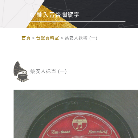
:::
首頁
音聲資料室
蔡安人送盡 (一)
蔡安人送盡 (一)