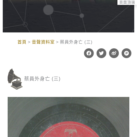
頁面頂端
:::
首頁
音聲資料室
蔡員外身亡 (三)
F
T
W
P
a
w
e
r
c
i
i
o
e
t
b
d
b
t
o
u
o
e
c
蔡員外身亡 (三)
o
r
t
k
-
h
u
n
t