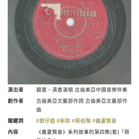
演出者
碧雲、清香演唱 古倫美亞中國音樂伴奏
創作者
古倫美亞文藝部作詞 古倫美亞文藝部作
曲
關鍵詞
#歌仔戲
#新款
#蔡伯階
#義妻賢妾
內容
《義妻賢妾》系列故事的第四集(套)「蔡