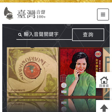
Alt+U：
Alt+C：
跳
上
主
至
方
要
主
主
內
要
選
容
內
查詢
單
區
容
連
結
區
回首頁