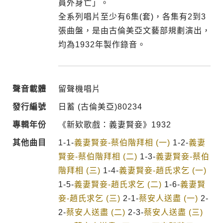
員外身亡」。
全系列唱片至少有6集(套)，各集有2到3
張曲盤，是由古倫美亞文藝部規劃演出，
均為1932年製作錄音。
聲音載體
留聲機唱片
發行編號
日蓄 (古倫美亞)80234
專輯年份
《新欵歌戲：義妻賢妾》1932
其他曲目
1-1-
義妻賢妾-蔡伯階拜相 (一)
1-2-
義妻
賢妾-蔡伯階拜相 (二)
1-3-
義妻賢妾-蔡伯
階拜相 (三)
1-4-
義妻賢妾-趙氏求乞 (一)
1-5-
義妻賢妾-趙氏求乞 (二)
1-6-
義妻賢
妾-趙氏求乞 (三)
2-1-
蔡安人送盡 (一)
2-
2-
蔡安人送盡 (二)
2-3-
蔡安人送盡 (三)