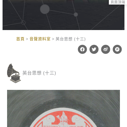
頁面頂端
:::
首頁
音聲資料室
英台思想 (十三)
F
T
W
P
a
w
e
r
c
i
i
o
e
t
b
d
b
t
o
u
o
e
c
英台思想 (十三)
o
r
t
k
-
h
u
n
t