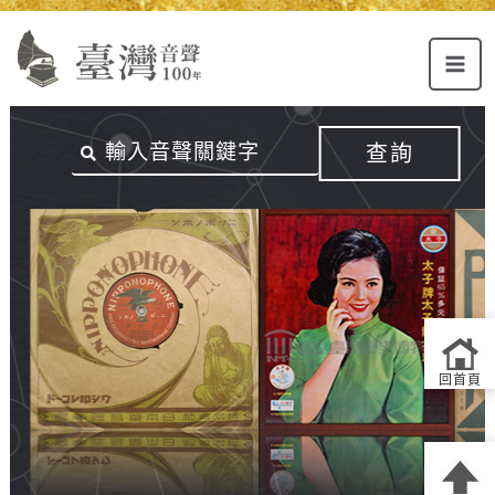
Alt+U：
Alt+C：
跳
上
主
至
方
要
主
主
內
要
選
容
內
查詢
單
區
容
連
結
區
回首頁