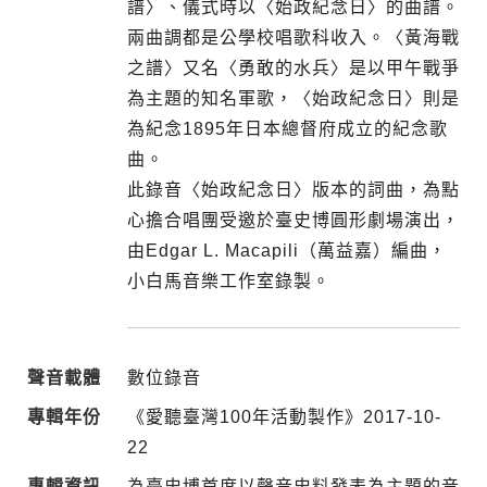
譜〉、儀式時以〈始政紀念日〉的曲譜。
兩曲調都是公學校唱歌科收入。〈黃海戰
之譜〉又名〈勇敢的水兵〉是以甲午戰爭
為主題的知名軍歌，〈始政紀念日〉則是
為紀念1895年日本總督府成立的紀念歌
曲。
此錄音〈始政紀念日〉版本的詞曲，為點
心擔合唱團受邀於臺史博圓形劇場演出，
由Edgar L. Macapili（萬益嘉）編曲，
小白馬音樂工作室錄製。
聲音載體
數位錄音
專輯年份
《愛聽臺灣100年活動製作》2017-10-
22
專輯資訊
為臺史博首度以聲音史料發表為主題的音