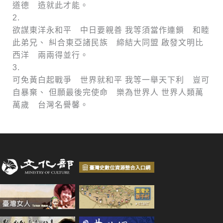
道德 造就此才能。
2.
欲謀東洋永和平 中日要親善 我等須當作連鎖 和睦
此弟兄、 糾合東亞諸民族 締結大同盟 啟發文明比
西洋 兩兩得並行。
3.
可免黃白起戰爭 世界就和平 我等一舉天下利 豈可
自暴棄、 但願最後完使命 樂為世界人 世界人類萬
萬歲 台灣名譽馨。