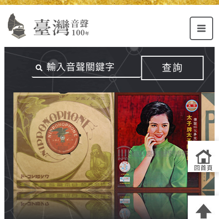
Alt+U：
Alt+C：
跳
上
主
至
方
要
主
主
內
要
選
容
內
查詢
單
區
容
連
結
區
回首頁