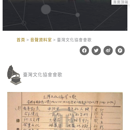
頁面頂端
:::
首頁
音聲資料室
臺灣文化協會會歌
F
T
W
P
a
w
e
r
c
i
i
o
e
t
b
d
b
t
o
u
o
e
c
臺灣文化協會會歌
o
r
t
k
-
h
u
n
t