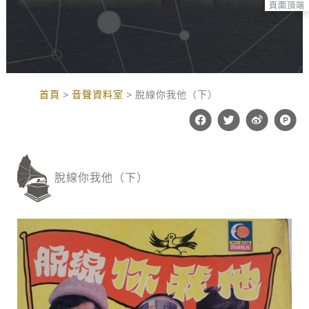
頁面頂端
:::
首頁
音聲資料室
脫線你我他（下）
F
T
W
P
a
w
e
r
c
i
i
o
e
t
b
d
b
t
o
u
o
e
c
脫線你我他（下）
o
r
t
k
-
h
u
n
t