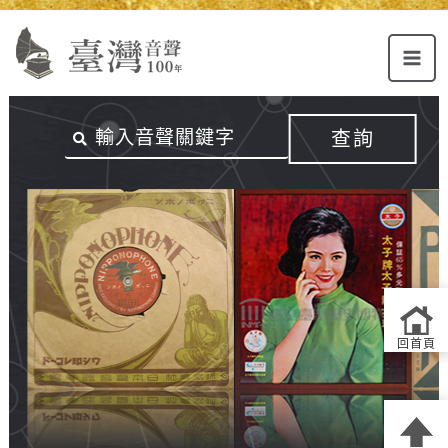
Alt+U：
Alt+C：
跳
上
主
至
方
要
主
主
內
要
選
容
內
查詢
單
區
容
連
結
區
回首頁