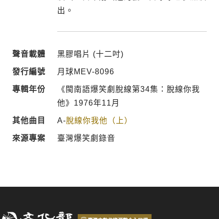
出。
聲音載體
黑膠唱片 (十二吋)
發行編號
月球MEV-8096
專輯年份
《閩南語爆笑劇脫線第34集：脫線你我
他》1976年11月
其他曲目
A-
脫線你我他（上）
來源專案
臺灣爆笑劇錄音