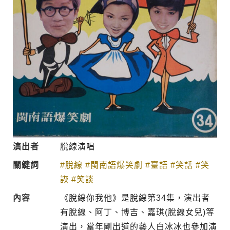
演出者
脫線演唱
關鍵詞
#脫線
#閩南語爆笑劇
#臺語
#笑話
#笑
詼
#笑談
內容
《脫線你我他》是脫線第34集，演出者
有脫線、阿丁、博吉、嘉琪(脫線女兒)等
演出，當年剛出道的藝人白冰冰也參加演