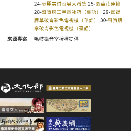
24-
瑪麗美琪香皂大贈獎
25-
豪華花蓮輪
28-
聲寶牌三星電冰箱（臺語）
29-
聲寶
牌拿破崙彩色電視機（華語）
30-
聲寶牌
拿破崙彩色電視機（臺語）
來源專案
鳴岐錄音室授權提供