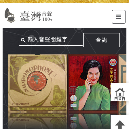
Alt+U：
Alt+C：
跳
上
主
至
方
要
主
主
內
要
選
容
內
查詢
單
區
容
連
結
區
回首頁