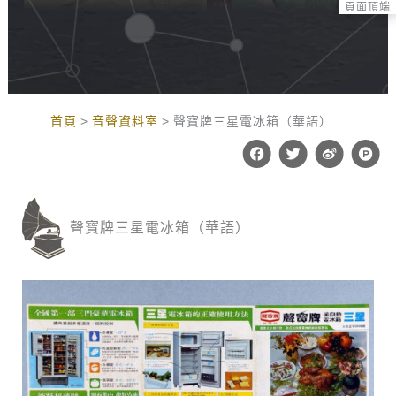
頁面頂端
:::
首頁
音聲資料室
聲寶牌三星電冰箱（華語）
F
T
W
P
a
w
e
r
c
i
i
o
e
t
b
d
b
t
o
u
o
e
c
聲寶牌三星電冰箱（華語）
o
r
t
k
-
h
u
n
t