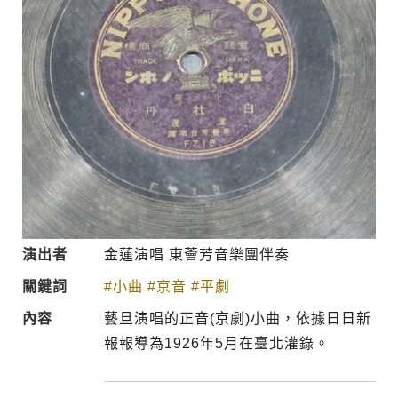
演出者
金蓮演唱 東薈芳音樂團伴奏
關鍵詞
#小曲
#京音
#平劇
內容
藝旦演唱的正音(京劇)小曲，依據日日新
報報導為1926年5月在臺北灌錄。