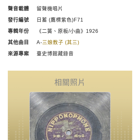
聲音載體
留聲機唱片
發行編號
日蓄 (鷹標紫色)F71
專輯年份
《二簧、原板/小曲》1926
其他曲目
A-
三娘教子 (其三)
來源專案
臺史博館藏錄音
相關照片