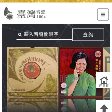
Alt+U：
Alt+C：
跳
上
主
至
方
要
主
主
內
要
選
容
內
查詢
單
區
容
連
結
區
回首頁