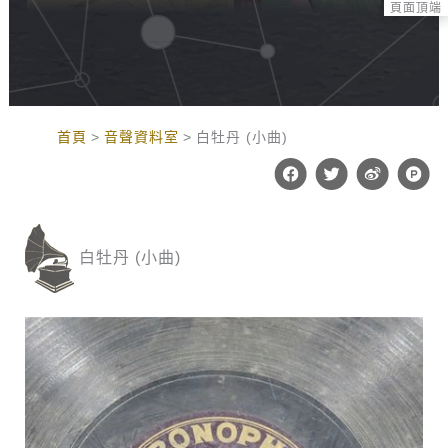
頁面頂端
:::
首頁
音聲資料室
白牡丹 (小曲)
F
T
W
P
a
w
e
r
c
i
i
o
e
t
b
d
b
t
o
u
o
e
c
白牡丹 (小曲)
o
r
t
k
-
h
u
n
t